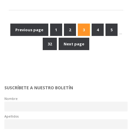
Previous page
1
2
3
4
5
…
Navegación
32
Next page
de
entradas
SUSCRÍBETE A NUESTRO BOLETÍN
Nombre
Apellidos