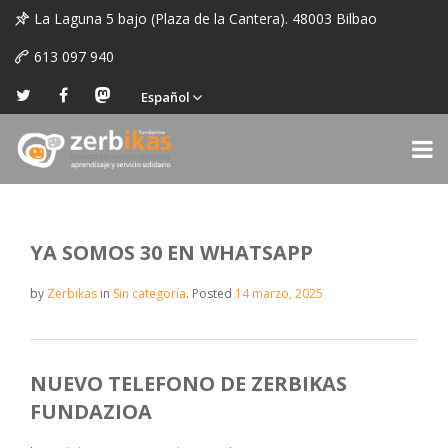
La Laguna 5 bajo (Plaza de la Cantera). 48003 Bilbao
613 097 940
Español
YA SOMOS 30 EN WHATSAPP
by
Zerbikas
in
Sin categoría
.
Posted
14 marzo, 2025
NUEVO TELEFONO DE ZERBIKAS
FUNDAZIOA