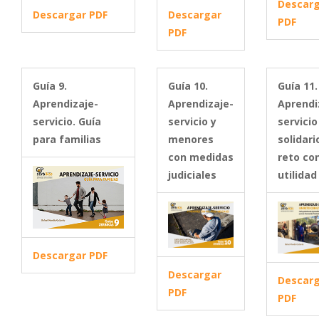
Descar
Descargar PDF
Descargar
PDF
PDF
Guía 9.
Guía 10.
Guía 11.
Aprendizaje-
Aprendizaje-
Aprendi
servicio. Guía
servicio y
servicio
para familias
menores
solidari
con medidas
reto co
judiciales
utilidad
Descargar PDF
Descargar
Descar
PDF
PDF