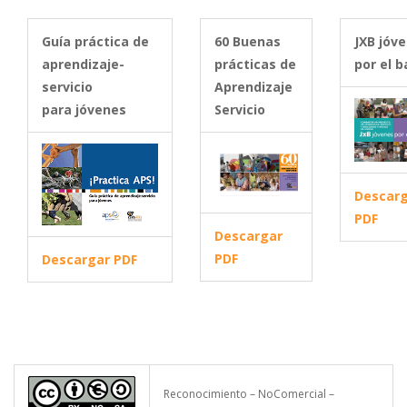
Guía práctica de
60 Buenas
JXB jóv
aprendizaje-
prácticas de
por el b
servicio
Aprendizaje
para jóvenes
Servicio
Descar
PDF
Descargar
PDF
Descargar PDF
Reconocimiento – NoComercial –