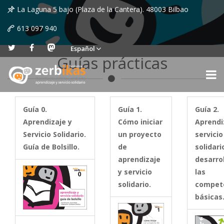
La Laguna 5 bajo (Plaza de la Cantera). 48003 Bilbao
613 097 940
Español
Guías prácticas
Guía 0.
Guía 1.
Guía 2.
Aprendizaje y
Cómo iniciar
Aprendi
Servicio Solidario.
un proyecto
servicio
Guía de Bolsillo.
de
solidari
aprendizaje
desarro
y servicio
las
solidario.
compet
básicas