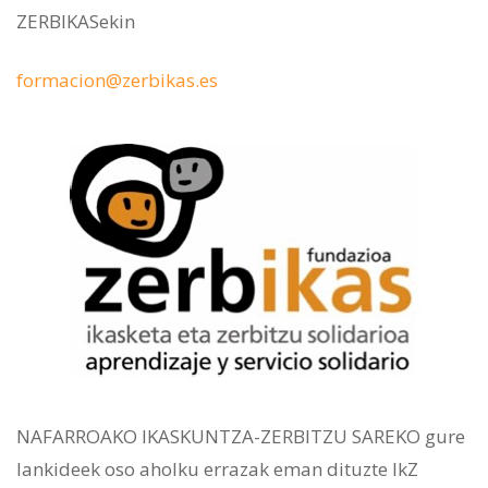
ZERBIKASekin
formacion@zerbikas.es
NAFARROAKO IKASKUNTZA-ZERBITZU SAREKO gure
lankideek oso aholku errazak eman dituzte IkZ