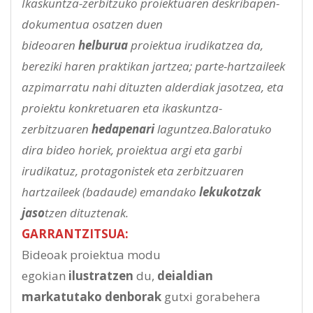
Ikaskuntza-zerbitzuko proiektuaren deskribapen-
dokumentua osatzen duen
bideoaren
helburua
proiektua irudikatzea da,
bereziki haren praktikan jartzea; parte-hartzaileek
azpimarratu nahi dituzten alderdiak jasotzea, eta
proiektu konkretuaren eta ikaskuntza-
zerbitzuaren
hedapenari
laguntzea.Baloratuko
dira bideo horiek, proiektua argi eta garbi
irudikatuz, protagonistek eta zerbitzuaren
hartzaileek (badaude) emandako
lekukotzak
jaso
tzen dituztenak.
GARRANTZITSUA:
Bideoak proiektua modu
egokian
ilustratzen
du,
deialdian
markatutako denborak
gutxi gorabehera