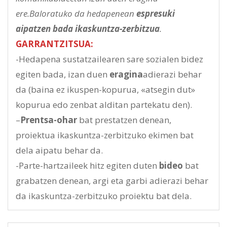
ere.Baloratuko da hedapenean
espresuki
aipatzen bada ikaskuntza-zerbitzua
.
GARRANTZITSUA:
-Hedapena sustatzailearen sare sozialen bidez
egiten bada, izan duen
eragina
adierazi behar
da (baina ez ikuspen-kopurua, «atsegin dut»
kopurua edo zenbat alditan partekatu den).
–
Prentsa-ohar
bat prestatzen denean,
proiektua ikaskuntza-zerbitzuko ekimen bat
dela aipatu behar da.
-Parte-hartzaileek hitz egiten duten
bideo
bat
grabatzen denean, argi eta garbi adierazi behar
da ikaskuntza-zerbitzuko proiektu bat dela.