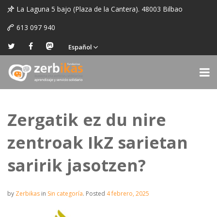
La Laguna 5 bajo (Plaza de la Cantera). 48003 Bilbao
613 097 940
Español
Zergatik ez du nire
zentroak IkZ sarietan
saririk jasotzen?
by
Zerbikas
in
Sin categoría
.
Posted
4 febrero, 2025