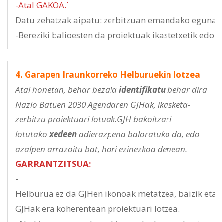
-Atal GAKOA.´
Datu zehatzak aipatu: zerbitzuan emandako egunak
-Bereziki balioesten da proiektuak ikastetxetik edo
4. Garapen Iraunkorreko Helburuekin lotzea
Atal honetan, behar bezala
identifikatu
behar dira
Nazio Batuen 2030 Agendaren GJHak, ikasketa-
zerbitzu proiektuari lotuak.GJH bakoitzari
lotutako
xedeen
adierazpena baloratuko da, edo
azalpen arrazoitu bat, hori ezinezkoa denean.
GARRANTZITSUA:
-
Helburua ez da GJHen ikonoak metatzea, baizik eta
GJHak era koherentean proiektuari lotzea.