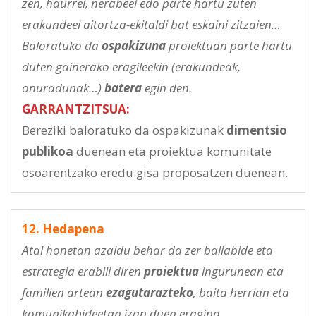
zen, haurrei, nerabeei edo parte hartu zuten
erakundeei aitortza-ekitaldi bat eskaini zitzaien…
Baloratuko da
ospakizuna
proiektuan parte hartu
duten gainerako eragileekin (erakundeak,
onuradunak…)
batera
egin den.
GARRANTZITSUA:
Bereziki baloratuko da ospakizunak
dimentsio
publikoa
duenean eta proiektua komunitate
osoarentzako eredu gisa proposatzen duenean.
12. Hedapena
Atal honetan azaldu behar da zer baliabide eta
estrategia erabili diren
proiektua
ingurunean eta
familien artean
ezagutarazteko
, baita herrian eta
komunikabideetan izan duen eragina