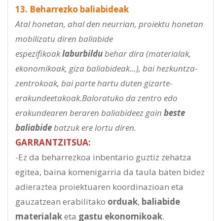
13. Beharrezko baliabideak
Atal honetan, ahal den neurrian, proiektu honetan
mobilizatu diren baliabide
espezifikoak
laburbildu
behar dira (materialak,
ekonomikoak, giza baliabideak…), bai hezkuntza-
zentrokoak, bai parte hartu duten gizarte-
erakundeetakoak.Baloratuko da zentro edo
erakundearen beraren baliabideez gain
beste
baliabide
batzuk ere lortu diren.
GARRANTZITSUA:
-Ez da beharrezkoa inbentario guztiz zehatza
egitea, baina komenigarria da taula baten bidez
adieraztea proiektuaren koordinazioan eta
gauzatzean erabilitako
orduak
,
baliabide
materialak
eta
gastu ekonomikoak
.