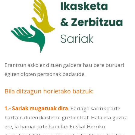
Erantzun asko ez dituen galdera hau bere buruari
egiten dioten pertsonak badaude.
Bila ditzagun horietako batzuk:
1.- Sariak mugatuak dira
. Ez dago saririk parte
hartzen duten ikastetxe guztientzat. Hala eta guztiz
ere, ia hamar urte hauetan Euskal Herriko