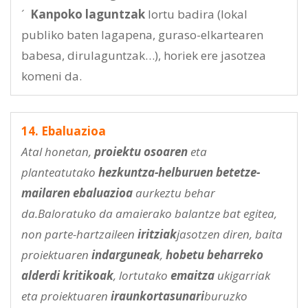
´
Kanpoko laguntzak
lortu badira (lokal
publiko baten lagapena, guraso-elkartearen
babesa, dirulaguntzak…), horiek ere jasotzea
komeni da.
14. Ebaluazioa
Atal honetan,
proiektu osoaren
eta
planteatutako
hezkuntza-helburuen betetze-
mailaren
ebaluazioa
aurkeztu behar
da.Baloratuko da amaierako balantze bat egitea,
non parte-hartzaileen
iritziak
jasotzen diren, baita
proiektuaren
indarguneak
,
hobetu beharreko
alderdi kritikoak
, lortutako
emaitza
ukigarriak
eta proiektuaren
iraunkortasunari
buruzko