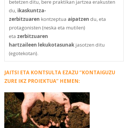
betetzen ditu, bere praktikan jartzea erakusten
du,
ikaskuntza-
zerbitzuaren
kontzeptua
aipatzen
du, eta
protagonisten (neska eta mutilen)
eta
zerbitzuaren
hartzaileen
lekukotasunak
jasotzen ditu
(egotekotan).
JAITSI ETA KONTSULTA EZAZU “KONTAIGUZU
ZURE IKZ PROIEKTUA” HEMEN: