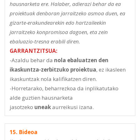
hausnarketa ere. Halaber, adierazi behar da ea
proiektuak denboran jarraitzeko asmoa duen, ea
gizarte-erakundearekin edo hartzaileekin
jarraitzeko konpromisoa dagoen, eta zein
ebaluazio-tresna erabili diren.
GARRANTZITSUA:
-Azaldu behar da
nola ebaluatzen den
ikaskuntza-zerbitzuko proiektua
, ez ikasleen
ikaskuntzak nola kalifikatzen diren.
-Horretarako, beharrezkoa da inplikatutako
alde guztien hausnarketa
jasotzeko
uneak
aurreikusi izana.
15. Bideoa