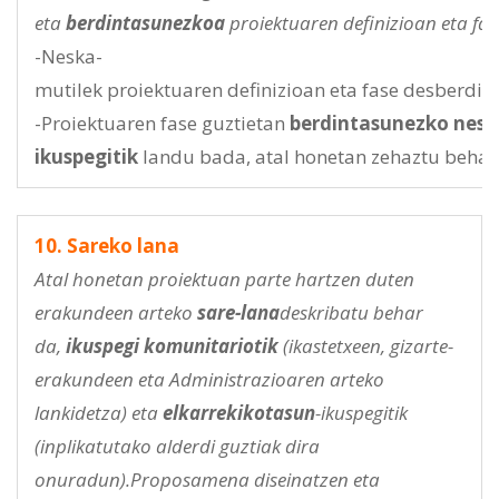
eta
berdintasunezkoa
proiektuaren definizioan eta f
-Neska-
mutilek proiektuaren definizioan eta fase desberdi
-Proiektuaren fase guztietan
berdintasunezko neska
ikuspegitik
landu bada, atal honetan zehaztu behar
10. Sareko lana
Atal honetan proiektuan parte hartzen duten
erakundeen arteko
sare-lana
deskribatu behar
da,
ikuspegi komunitariotik
(ikastetxeen, gizarte-
erakundeen eta Administrazioaren arteko
lankidetza) eta
elkarrekikotasun
-ikuspegitik
(inplikatutako alderdi guztiak dira
onuradun).Proposamena diseinatzen eta