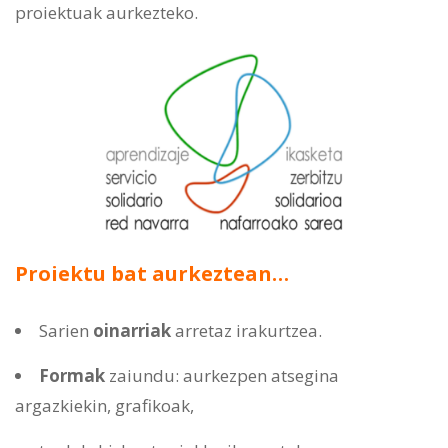
proiektuak aurkezteko.
Proiektu bat aurkeztean…
Sarien
oinarriak
arretaz irakurtzea.
Formak
zaiundu: aurkezpen atsegina
argazkiekin, grafikoak,