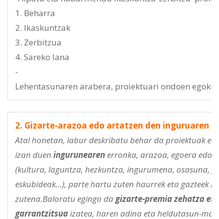
1. Beharra
2. Ikaskuntzak
3. Zerbitzua
4. Sareko lana
-
Lehentasunaren arabera, proiektuari ondoen egokitze
2. Gizarte-arazoa edo artatzen den inguruaren b
Atal honetan, labur deskribatu behar da proiektuak er
izan duen
ingurunearen
erronka, arazoa, egoera edo 
(kultura, laguntza, hezkuntza, ingurumena, osasuna, g
eskubideak…), parte hartu zuten haurrek eta gazteek l
zutena.Baloratu egingo da
gizarte-premia zehatza eta
garrantzitsua
izatea, haren adina eta heldutasun-mail