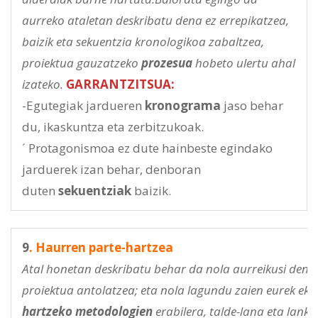
aurreko ataletan deskribatu dena ez errepikatzea,
baizik eta sekuentzia kronologikoa zabaltzea,
proiektua gauzatzeko
prozesua
hobeto ulertu ahal
izateko.
GARRANTZITSUA:
-Egutegiak jardueren
kronograma
jaso behar
du, ikaskuntza eta zerbitzukoak.
´ Protagonismoa ez dute hainbeste egindako
jarduerek izan behar, denboran
duten
sekuentziak
baizik.
9
. Haurren parte-hartzea
Atal honetan deskribatu behar da nola aurreikusi den 
proiektua antolatzea; eta nola lagundu zaien eurek ekin
hartzeko metodologien
erabilera, talde-lana eta lank