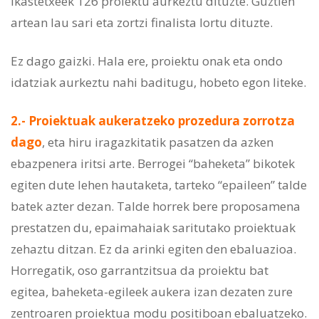
ikastetxeek 126 proiektu aurkeztu dituzte. Guztien
artean lau sari eta zortzi finalista lortu dituzte.
Ez dago gaizki. Hala ere, proiektu onak eta ondo
idatziak aurkeztu nahi baditugu, hobeto egon liteke.
2.- Proiektuak aukeratzeko prozedura zorrotza
dago
, eta hiru iragazkitatik pasatzen da azken
ebazpenera iritsi arte. Berrogei “baheketa” bikotek
egiten dute lehen hautaketa, tarteko “epaileen” talde
batek azter dezan. Talde horrek bere proposamena
prestatzen du, epaimahaiak saritutako proiektuak
zehaztu ditzan. Ez da arinki egiten den ebaluazioa.
Horregatik, oso garrantzitsua da proiektu bat
egitea, baheketa-egileek aukera izan dezaten zure
zentroaren proiektua modu positiboan ebaluatzeko.