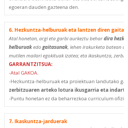
egoeran dauden gazteena den.
6. Hezkuntza-helburuak eta lantzen diren gaita
Atal honetan, argi eta garbi aurkeztu behar
dira hezku
helburuak
edo
gaitasunak
, lehen irakurketa batean u
mutilen mailari egokituak izatea; eta ikaskuntza, zerbit
GARRANTZITSUA:
-Atal GAKOA.
-Hezkuntza-helburuak eta proiektuan landutako gait
zerbitzuaren arteko lotura ikusgarria eta indarts
-Puntu honetan ez da beharrezkoa curriculum ofizia
7. Ikaskuntza-jarduerak