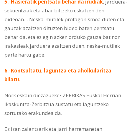
5.-Hasieratik pentsatu behar da irudiak
, jarduera-
sekuentziak eta abar biltzeko eskatzen den
bideoan… Neska-mutilek protagonismoa duten eta
gauzak azaltzen dituzten bideo baten pentsatu
behar da, eta ez egin azken orduko gauza bat non
irakasleak jarduera azaltzen duen, neska-mutilek
parte hartu gabe.
6.-Kontsultatu, laguntza eta aholkularitza
bilatu.
Nork eskain diezazueke? ZERBIKAS Euskal Herrian
Ikaskuntza-Zerbitzua sustatu eta laguntzeko
sortutako erakundea da.
Ez izan zalantzarik eta jarri harremanetan