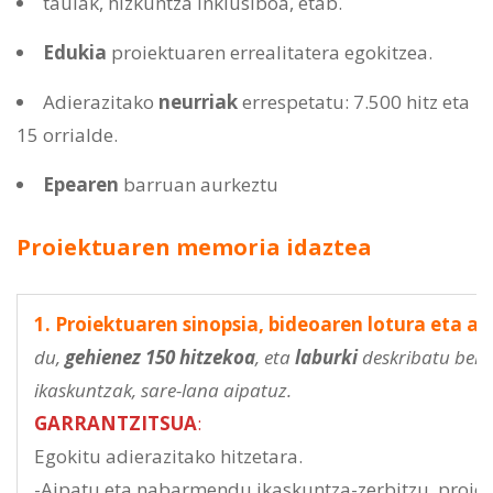
taulak, hizkuntza inklusiboa, etab.
Edukia
proiektuaren errealitatera egokitzea.
Adierazitako
neurriak
errespetatu: 7.500 hitz eta
15 orrialde.
Epearen
barruan aurkeztu
Proiektuaren memoria idaztea
1. Proiektuaren sinopsia, bideoaren lotura eta a
du,
gehienez 150 hitzekoa
, eta
laburki
deskribatu beha
ikaskuntzak, sare-lana aipatuz.
GARRANTZITSUA
:
Egokitu adierazitako hitzetara.
-Aipatu eta nabarmendu ikaskuntza-zerbitzu proiek