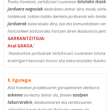
Puntu honetan, zerbitzuari zuzenean
lotutako ikaskun
jarduera nagusiak
deskribatu behar dira modu sintetik
taldekoak, tokian tokiko ikerketa-jarduerak edo landa-
jarduerak
baloratuko dira, bai eta komunitateari zerbi
hartzaileen bizitzarako hartzen diren ikaskuntza perts
GARRANTZITSUA:
Atal GAKOA.´
-Ikaskuntza-jarduerak zerbitzuari zuzenean lotuta 
erabilgarritasunari buruz eta eskuratutako ikaskun
8. Egutegia
Atal honetan proiektuaren garapenaren denbora-
eskema
aurkeztu behar da, faseen
azalpen
laburrarekin
, ikaskuntzaren eta zerbitzuaren
alderdiak barne hartuta.Baloratu egingo da