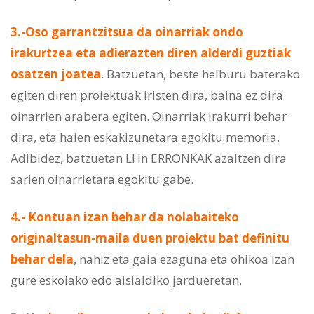
3.-Oso garrantzitsua da oinarriak ondo
irakurtzea eta adierazten diren alderdi guztiak
osatzen joatea
. Batzuetan, beste helburu baterako
egiten diren proiektuak iristen dira, baina ez dira
oinarrien arabera egiten. Oinarriak irakurri behar
dira, eta haien eskakizunetara egokitu memoria.
Adibidez, batzuetan LHn ERRONKAK azaltzen dira
sarien oinarrietara egokitu gabe.
4.- Kontuan izan behar da nolabaiteko
originaltasun-maila duen proiektu bat definitu
behar dela
, nahiz eta gaia ezaguna eta ohikoa izan
gure eskolako edo aisialdiko jardueretan.