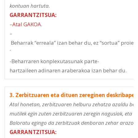
kontuan hartuta.
GARRANTZITSUA:
–
Atal GAKOA.
–
Beharrak “erreala” izan behar du, ez “sortua” proiek
´
-Beharraren konplexutasunak parte-
hartzaileen adinaren araberakoa izan behar du.
3. Zerbitzuaren eta dituen zereginen deskribape
Atal honetan, zerbitzuaren helburu zehatza azaldu behar
mutilek egin zuten zerbitzuaren zeregin nagusiak, eta 
Baloratu egingo da zerbitzuak denboran zehar arazoari 
GARRANTZITSUA: