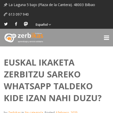
La Laguna 5 bajo (Plaza de la Cantera). 48003 Bilbao
613 097 940
Español
EUSKAL IKAKETA
ZERBITZU SAREKO
WHATSAPP TALDEKO
KIDE IZAN NAHI DUZU?
by
Zerbikas
in
Sin categoría
.
Posted
4 febrero, 2025