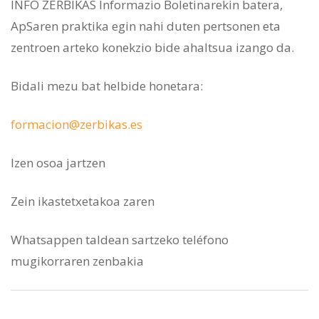
INFO ZERBIKAS Informazio Boletinarekin batera,
ApSaren praktika egin nahi duten pertsonen eta
zentroen arteko konekzio bide ahaltsua izango da.
Bidali mezu bat helbide honetara:
formacion@zerbikas.es
Izen osoa jartzen
Zein ikastetxetakoa zaren
Whatsappen taldean sartzeko teléfono
mugikorraren zenbakia