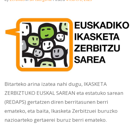
Bitarteko arina izatea nahi dugu, IKASKETA
ZERBIZTUKO EUSKAL SAREAN eta estatuko sarean
(REDAPS) gertatzen diren berritasunen berri
emateko, eta baita, Ikasketa Zerbitzuei buruzko
nazioarteko gertaerei buruz berri emateko.