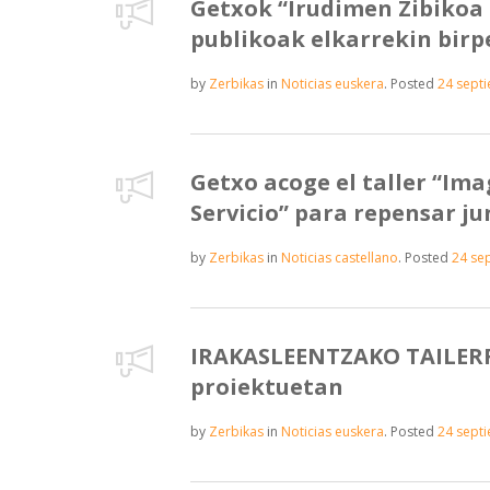
Getxok “Irudimen Zibikoa 
publikoak elkarrekin bir
by
Zerbikas
in
Noticias euskera
.
Posted
24 sept
Getxo acoge el taller “Ima
Servicio” para repensar ju
by
Zerbikas
in
Noticias castellano
.
Posted
24 se
IRAKASLEENTZAKO TAILERRA
proiektuetan
by
Zerbikas
in
Noticias euskera
.
Posted
24 sept