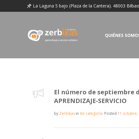
La Laguna 5 bajo (Plaza de la Cantera). 48003 Bilba
QUIÉNES SOMO
El número de septiembre d
APRENDIZAJE-SERVICIO
by
Zerbikas
in
Sin categoría
.
Posted
11 octubre,