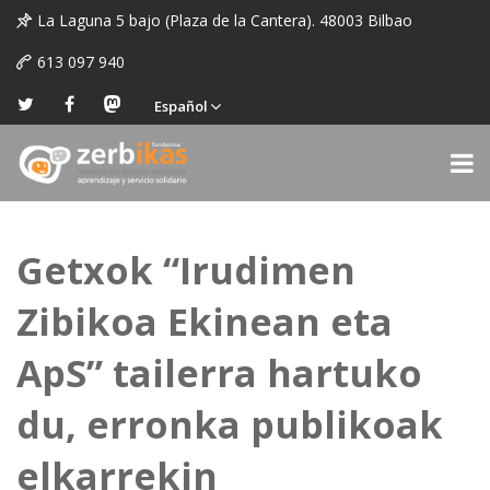
La Laguna 5 bajo (Plaza de la Cantera). 48003 Bilbao
613 097 940
Español
Getxok “Irudimen
Zibikoa Ekinean eta
ApS” tailerra hartuko
du, erronka publikoak
elkarrekin