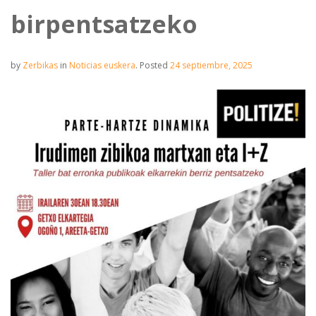
birpentsatzeko
by
Zerbikas
in
Noticias euskera
.
Posted
24 septiembre, 2025