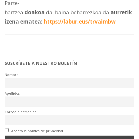
Parte-
hartzea
doakoa
da, baina beharrezkoa da
aurretik
izena
ematea
:
https://labur.eus/trvaimbw
SUSCRÍBETE A NUESTRO BOLETÍN
Nombre
Apellidos
Correo electrónico
Acepto la política de privacidad