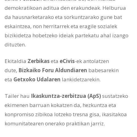
demokratikoan aditua den erakundeak. Helburua
da hausnarketarako eta sorkuntzarako gune bat
eskaintzea, non herritarrek eta eragile sozialek
bizikidetza hobetzeko ideiak partekatu ahal izango
dituzten.
Ekitaldia
Zerbikas
eta
eCivis
-ek antolatzen
dute,
Bizkaiko Foru Aldundiaren
babesarekin
eta
Getxoko Udalaren
lankidetzarekin.
Tailer hau
Ikaskuntza-zerbitzua (ApS)
sustatzeko
ekimenen barruan kokatzen da, hezkuntza eta
konpromiso zibikoa lotzeko tresna gisa, ikasitakoa
komunitatearen onerako praktikan jarriz.