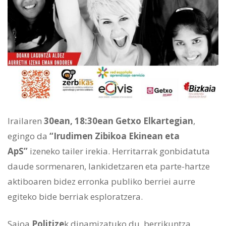
Irailaren
30ean, 18:30ean Getxo Elkartegian
,
egingo da
“Irudimen Zibikoa Ekinean eta
ApS”
izeneko tailer irekia. Herritarrak gonbidatuta
daude sormenaren, lankidetzaren eta parte-hartze
aktiboaren bidez erronka publiko berriei aurre
egiteko bide berriak esploratzera.
Saioa
Politize
k dinamizatuko du, berrikuntza