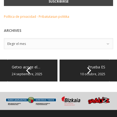
Política de privacidad - Pribatutasun politika
ARCHIVES
Archives
Elegir el mes
Getxo acoge el…
Prueba ES
24 septiembre, 2025
10 octubre, 2025