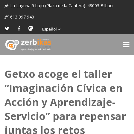
La Laguna 5 bajo (Plaza de la Cantera). 48003 Bilbao
613 097 940
Español
Getxo acoge el taller
“Imaginación Cívica en
Acción y Aprendizaje-
Servicio” para repensar
juntas los retos