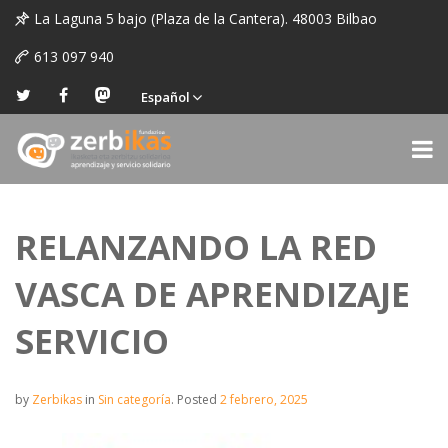
La Laguna 5 bajo (Plaza de la Cantera). 48003 Bilbao
613 097 940
Español
RELANZANDO LA RED
VASCA DE APRENDIZAJE
SERVICIO
by
Zerbikas
in
Sin categoría
.
Posted
2 febrero, 2025