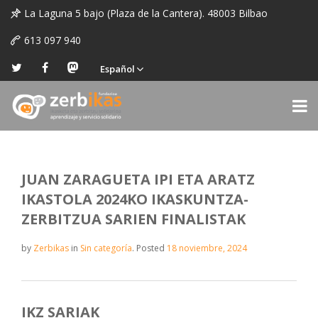
La Laguna 5 bajo (Plaza de la Cantera). 48003 Bilbao
613 097 940
Español
JUAN ZARAGUETA IPI ETA ARATZ
IKASTOLA 2024KO IKASKUNTZA-
ZERBITZUA SARIEN FINALISTAK
by
Zerbikas
in
Sin categoría
.
Posted
18 noviembre, 2024
IKZ SARIAK