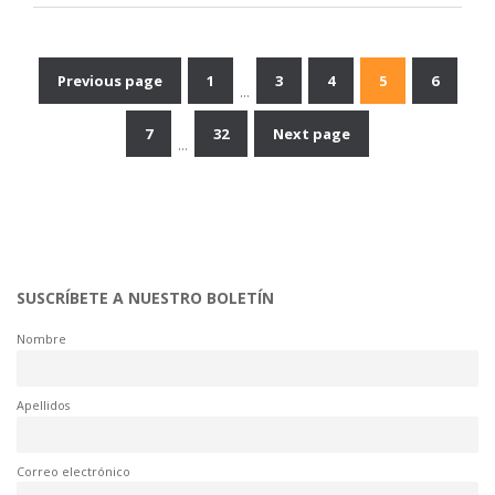
Previous page
1
3
4
5
6
…
Navegación
7
32
Next page
…
de
entradas
SUSCRÍBETE A NUESTRO BOLETÍN
Nombre
Apellidos
Correo electrónico