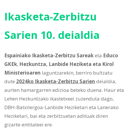
Ikasketa-Zerbitzu
Sarien 10. deialdia
Espainiako Ikasketa-Zerbitzu Sareak
eta
Educo
GKEk
,
Hezkuntza, Lanbide Heziketa eta Kirol
Ministerioaren
laguntzarekin, berriro bultzatu
dute
2024ko Ikasketa-Zerbitzu Sarien
deialdia,
aurten hamargarren edizioa beteko duena. Haur eta
Lehen Hezkuntzako ikastetxeei zuzenduta dago,
DBH-Batxilergoa-Lanbide Heziketari eta Lanerako
Heziketari, bai eta zerbitzuetan adituak diren
gizarte-entitateei ere.