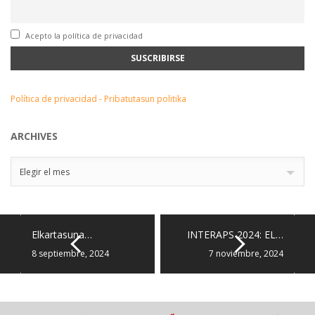
Acepto la política de privacidad
Política de privacidad - Pribatutasun politika
ARCHIVES
Archives
Elegir el mes
Elkartasuna…
INTERAPS 2024: EL…
8 septiembre, 2024
7 noviembre, 2024