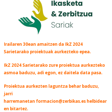
Irailaren 30ean amaitzen da IkZ 2024
Sarietarako proiektuak aurkezteko epea.
IkZ 2024 Sarietarako zure proiektua aurkezteko
asmoa baduzu, adi egon, ez daitela data pasa.
Proiektua aurkezten laguntza behar baduzu,
jarri
harremanetan
formacion@zerbikas.es
helbidear
en bitartez.