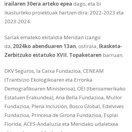
irailaren 30era arteko epea
dago, eta bi
ikasturteko proiektuak hartzen dira: 2022-2023 eta
2023-2024.
Sariak emateko ekitaldia Meridan izango
da,
2024ko abenduaren 13an
, ostirala,
Ikasketa-
Zerbitzuko estatuko XVII. Topaketaren
barruan.
DKV Seguros, la Caixa Fundazioa, CENEAM
(Trantsizio Ekologikoaren eta Erronka
Demografikoaren Ministerioa), OEI (Iberoamerikako
Estatuen Erakundea), Ana Bella Fundazioa, Mullor
Fundazioa, Plena Inclusión, Bosco Global, Edelvives
Fundazioa, Princesa de Girona Fundazioa, Esplai
Florida, ACES-Andaluzia eta Meridako udaletxea