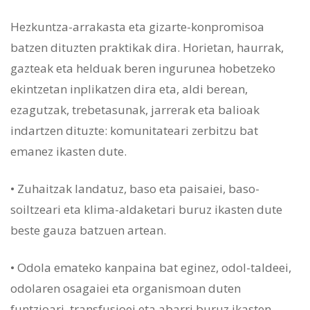
Hezkuntza-arrakasta eta gizarte-konpromisoa
batzen dituzten praktikak dira. Horietan, haurrak,
gazteak eta helduak beren ingurunea hobetzeko
ekintzetan inplikatzen dira eta, aldi berean,
ezagutzak, trebetasunak, jarrerak eta balioak
indartzen dituzte: komunitateari zerbitzu bat
emanez ikasten dute.
• Zuhaitzak landatuz, baso eta paisaiei, baso-
soiltzeari eta klima-aldaketari buruz ikasten dute
beste gauza batzuen artean.
• Odola emateko kanpaina bat eginez, odol-taldeei,
odolaren osagaiei eta organismoan duten
funtzioari, transfusioei eta abarri buruz ikasten