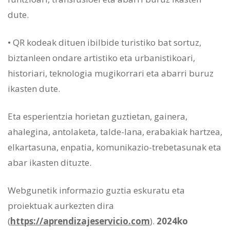
dute.
• QR kodeak dituen ibilbide turistiko bat sortuz,
biztanleen ondare artistiko eta urbanistikoari,
historiari, teknologia mugikorrari eta abarri buruz
ikasten dute.
Eta esperientzia horietan guztietan, gainera,
ahalegina, antolaketa, talde-lana, erabakiak hartzea,
elkartasuna, enpatia, komunikazio-trebetasunak eta
abar ikasten dituzte.
Webgunetik informazio guztia eskuratu eta
proiektuak aurkezten dira
(
https://aprendizajeservicio.com
).
2024ko