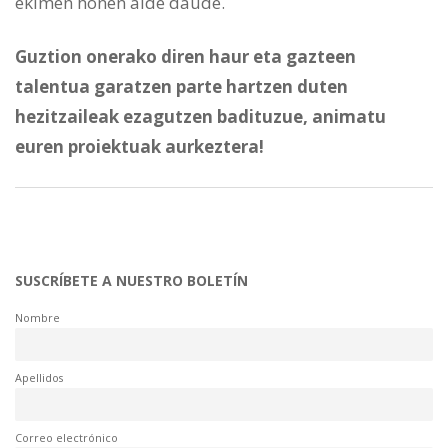
ekimen honen alde daude.
Guztion onerako diren haur eta gazteen
talentua garatzen parte hartzen duten
hezitzaileak ezagutzen badituzue, animatu
euren proiektuak aurkeztera!
SUSCRÍBETE A NUESTRO BOLETÍN
Nombre
Apellidos
Correo electrónico