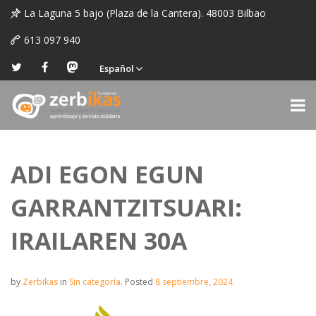
La Laguna 5 bajo (Plaza de la Cantera). 48003 Bilbao
613 097 940
Español
ADI EGON EGUN
GARRANTZITSUARI:
IRAILAREN 30A
by
Zerbikas
in
Sin categoría
.
Posted
8 septiembre, 2024