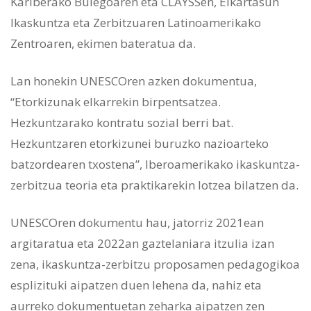
Kariberako Bulegoaren eta CLAYSSen, Elkartasun
Ikaskuntza eta Zerbitzuaren Latinoamerikako
Zentroaren, ekimen bateratua da.
Lan honekin UNESCOren azken dokumentua,
“Etorkizunak elkarrekin birpentsatzea.
Hezkuntzarako kontratu sozial berri bat.
Hezkuntzaren etorkizunei buruzko nazioarteko
batzordearen txostena”, Iberoamerikako ikaskuntza-
zerbitzua teoria eta praktikarekin lotzea bilatzen da.
UNESCOren dokumentu hau, jatorriz 2021ean
argitaratua eta 2022an gaztelaniara itzulia izan
zena, ikaskuntza-zerbitzu proposamen pedagogikoa
esplizituki aipatzen duen lehena da, nahiz eta
aurreko dokumentuetan zeharka aipatzen zen