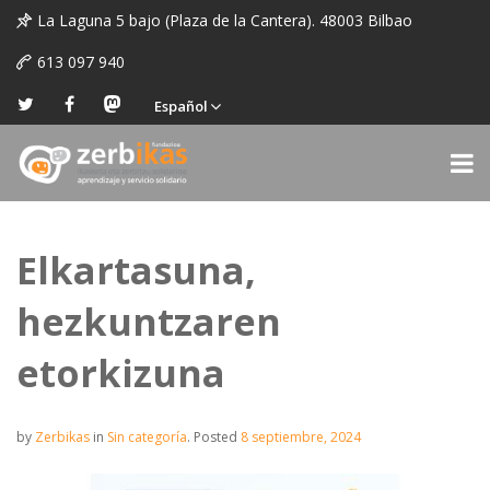
La Laguna 5 bajo (Plaza de la Cantera). 48003 Bilbao
613 097 940
Español
Elkartasuna,
hezkuntzaren
etorkizuna
by
Zerbikas
in
Sin categoría
.
Posted
8 septiembre, 2024