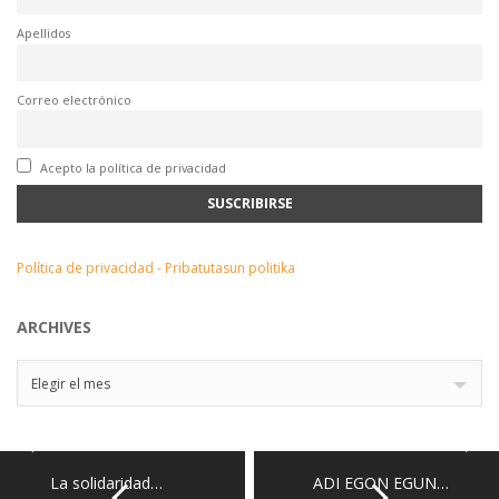
Apellidos
Correo electrónico
Acepto la política de privacidad
Política de privacidad - Pribatutasun politika
ARCHIVES
Archives
Elegir el mes
La solidaridad…
ADI EGON EGUN…