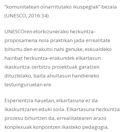
“komunitatean oinarritutako ikuspegiak” bezala
(UNESCO, 2016:34).
UNESCOren etorkizunerako hezkuntza-
proposamena nola praktikan jada errealitate
bihurtu den erakutsi nahi genuke, eskualdeko
hainbat hezkuntza-erakundek elkartasun
ikaskuntza-zerbitzu proiektuak garatzen
dituztelako, baita ahultasun handieneko
testuinguruetan ere.
Esperientzia hauetan, elkartasuna ez da
ikaskuntzaren eduki soila. Elkartasuna hezkuntza
prozesu bihurtzen da, errealitatearen arazo
konplexuak konpontzen ikasteko pedagogia,