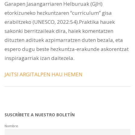
Garapen Jasangarriaren Helburuak (GJH)
etorkizuneko hezkuntzaren “curriculum” gisa
erabiltzeko (UNESCO, 2022:54).Praktika hauek
sakonki berritzaileak dira, haiek komentatzen
dituzten adituek azpimarratzen duten bezala, eta
espero dugu beste hezkuntza-erakunde askorentzat
inspiragarriak izan daitezela.
JAITSI ARGITALPEN HAU HEMEN
SUSCRÍBETE A NUESTRO BOLETÍN
Nombre