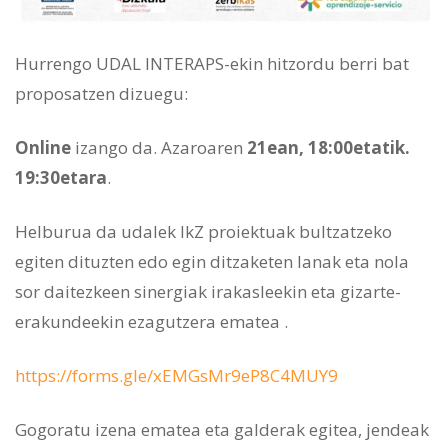
Hurrengo UDAL INTERAPS-ekin hitzordu berri bat
proposatzen dizuegu:
Online
izango da. Azaroaren
21ean, 18:00etatik.
19:30etara
.
Helburua da udalek IkZ proiektuak bultzatzeko
egiten dituzten edo egin ditzaketen lanak eta nola
sor daitezkeen sinergiak irakasleekin eta gizarte-
erakundeekin ezagutzera ematea .
https://forms.gle/xEMGsMr9eP8C4MUY9
Gogoratu izena ematea eta galderak egitea, jendeak