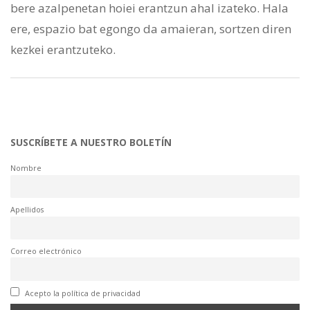
bere azalpenetan hoiei erantzun ahal izateko. Hala
ere, espazio bat egongo da amaieran, sortzen diren
kezkei erantzuteko.
SUSCRÍBETE A NUESTRO BOLETÍN
Nombre
Apellidos
Correo electrónico
Acepto la política de privacidad