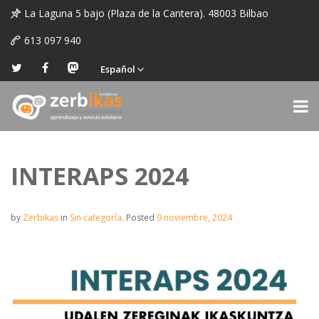
La Laguna 5 bajo (Plaza de la Cantera). 48003 Bilbao
613 097 940
Español
INTERAPS 2024
by
Zerbikas
in
Sin categoría
.
Posted
9 noviembre, 2024