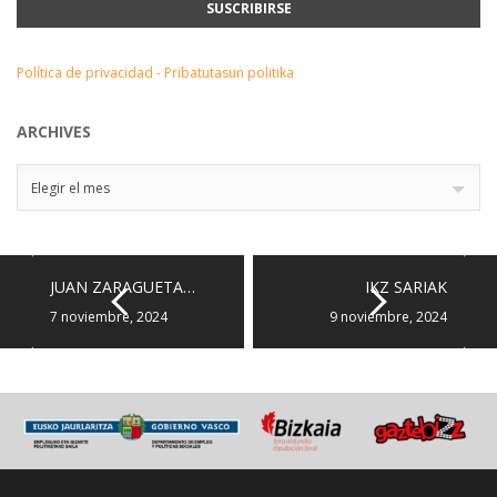
Política de privacidad - Pribatutasun politika
ARCHIVES
Archives
Elegir el mes
JUAN ZARAGUETA…
IKZ SARIAK
7 noviembre, 2024
9 noviembre, 2024