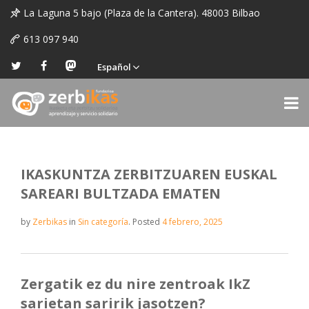
La Laguna 5 bajo (Plaza de la Cantera). 48003 Bilbao
613 097 940
Español
IKASKUNTZA ZERBITZUAREN EUSKAL
SAREARI BULTZADA EMATEN
by
Zerbikas
in
Sin categoría
.
Posted
4 febrero, 2025
Zergatik ez du nire zentroak IkZ
sarietan saririk jasotzen?