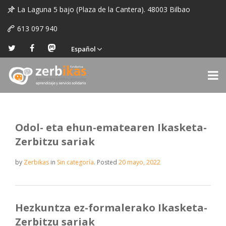
La Laguna 5 bajo (Plaza de la Cantera). 48003 Bilbao
613 097 940
Español
Odol- eta ehun-ematearen Ikasketa-
Zerbitzu sariak
by
Zerbikas
in
Sin categoría
.
Posted
20 mayo, 2022
Hezkuntza ez-formalerako Ikasketa-
Zerbitzu sariak