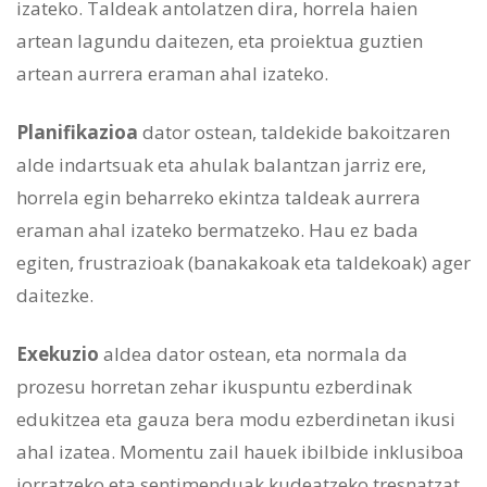
izateko. Taldeak antolatzen dira, horrela haien
artean lagundu daitezen, eta proiektua guztien
artean aurrera eraman ahal izateko.
Planifikazioa
dator ostean, taldekide bakoitzaren
alde indartsuak eta ahulak balantzan jarriz ere,
horrela egin beharreko ekintza taldeak aurrera
eraman ahal izateko bermatzeko. Hau ez bada
egiten, frustrazioak (banakakoak eta taldekoak) ager
daitezke.
Exekuzio
aldea dator ostean, eta normala da
prozesu horretan zehar ikuspuntu ezberdinak
edukitzea eta gauza bera modu ezberdinetan ikusi
ahal izatea. Momentu zail hauek ibilbide inklusiboa
jorratzeko eta sentimenduak kudeatzeko tresnatzat