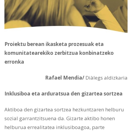
Proiektu berean ikasketa prozesuak eta
komunitatearekiko zerbitzua konbinatzeko
erronka
Rafael Mendia/
Diàlegs aldizkaria
Inklusiboa eta arduratsua den gizartea sortzea
Aktiboa den gizartea sortzea hezkuntzaren helburu
sozial garrantzitsuena da. Gizarte aktibo honen
helburua errealitatea inklusiboagoa, parte