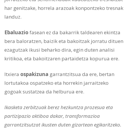
har genitzake, horrela arazoak konpontzeko tresnak
landuz.
Ebaluazio
fasean ez da bakarrik taldearen ekintza
bera baloratzen, baizik eta bakoitzak jorratu dituen
ezagutzak ikusi beharko dira, egin duten analisi
kritikoa, eta bakoitzaren partaidetza kopurua ere.
Itxiera
ospakizuna
garrantzitsua da ere, bertan
lortutakoa ospatzeko eta horrekin jarraitzeko
gogoak sustatzea da helburua ere.
Ikasketa zerbitzuak berez hezkuntza prozesua eta
partizipazio aktiboa dakar, transformazioa
garrantzitsutzat ikusten duten gizartean egikaritzeko.