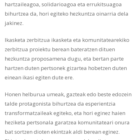
hartzaileagoa, solidarioagoa eta errukitsuagoa
bihurtzea da, hori egiteko hezkuntza oinarria dela
jakinez.
Ikasketa zerbitzua ikasketa eta komunitatearekiko
zerbitzua proiektu berean bateratzen dituen
hezkuntza proposamena dugu, eta bertan parte
hartzen duten pertsonek gizartea hobetzen duten
einean ikasi egiten dute ere.
Honen helburua umeak, gazteak edo beste edozein
talde protagonista bihurtzea da esperientzia
transformatzaileak egiteko, eta hori eginez haien
heziketa pertsonala garatzea komunitateari onura
bat sortzen dioten ekintzak aldi berean eginez.