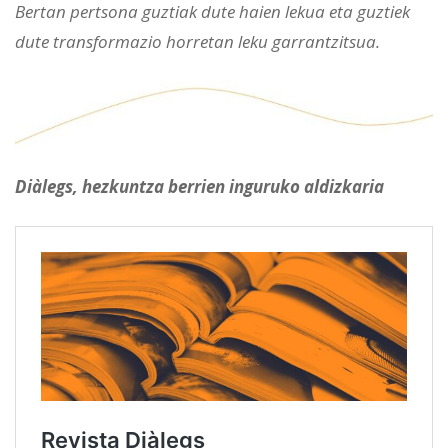
Bertan pertsona guztiak dute haien lekua eta guztiek
dute transformazio horretan leku garrantzitsua.
Diàlegs, hezkuntza berrien inguruko aldizkaria