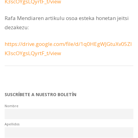
K3scOYgsLQyrtF_t/view
Rafa Mendiaren artikulu osoa esteka honetan jeitsi
dezakezu:
https://drive.google.com/file/d/1q0HEgWJGtuXv05ZI
K3scOYgsLQyrtF_t/view
SUSCRÍBETE A NUESTRO BOLETÍN
Nombre
Apellidos