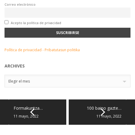
Correo electrónico
Acepto la política de privacidad
Política de privacidad - Pribatutasun politika
ARCHIVES
Archives
Elegir el mes
Formakuntza…
100 baino gazte…
11 mayo, 2022
11 mayo, 2022