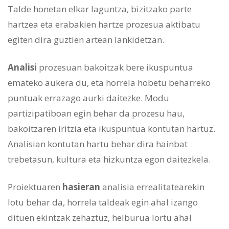
Talde honetan elkar laguntza, bizitzako parte
hartzea eta erabakien hartze prozesua aktibatu
egiten dira guztien artean lankidetzan.
Analisi
prozesuan bakoitzak bere ikuspuntua
emateko aukera du, eta horrela hobetu beharreko
puntuak errazago aurki daitezke. Modu
partizipatiboan egin behar da prozesu hau,
bakoitzaren iritzia eta ikuspuntua kontutan hartuz.
Analisian kontutan hartu behar dira hainbat
trebetasun, kultura eta hizkuntza egon daitezkela.
Proiektuaren
hasieran
analisia errealitatearekin
lotu behar da, horrela taldeak egin ahal izango
dituen ekintzak zehaztuz, helburua lortu ahal