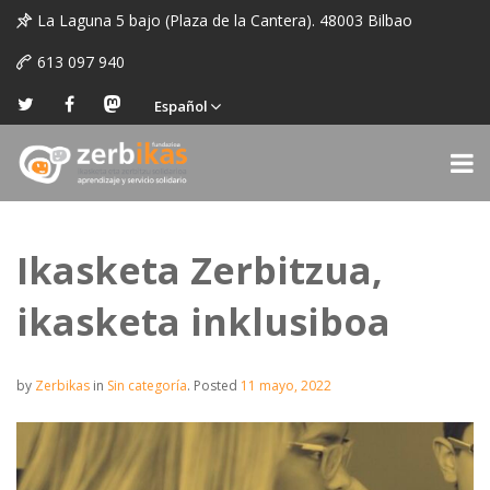
La Laguna 5 bajo (Plaza de la Cantera). 48003 Bilbao
613 097 940
Español
Ikasketa Zerbitzua,
ikasketa inklusiboa
by
Zerbikas
in
Sin categoría
.
Posted
11 mayo, 2022