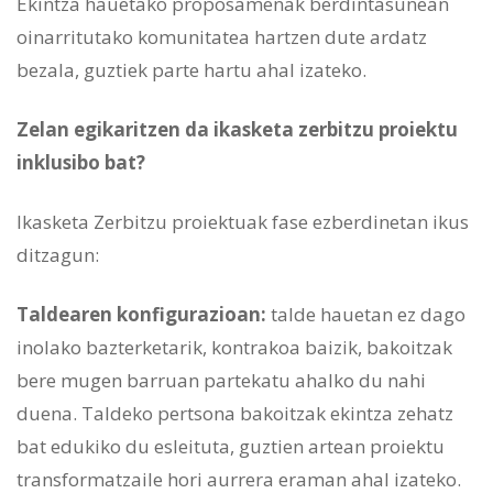
Ekintza hauetako proposamenak berdintasunean
oinarritutako komunitatea hartzen dute ardatz
bezala, guztiek parte hartu ahal izateko.
Zelan egikaritzen da ikasketa zerbitzu proiektu
inklusibo bat?
Ikasketa Zerbitzu proiektuak fase ezberdinetan ikus
ditzagun:
Taldearen konfigurazioan:
talde hauetan ez dago
inolako bazterketarik, kontrakoa baizik, bakoitzak
bere mugen barruan partekatu ahalko du nahi
duena. Taldeko pertsona bakoitzak ekintza zehatz
bat edukiko du esleituta, guztien artean proiektu
transformatzaile hori aurrera eraman ahal izateko.