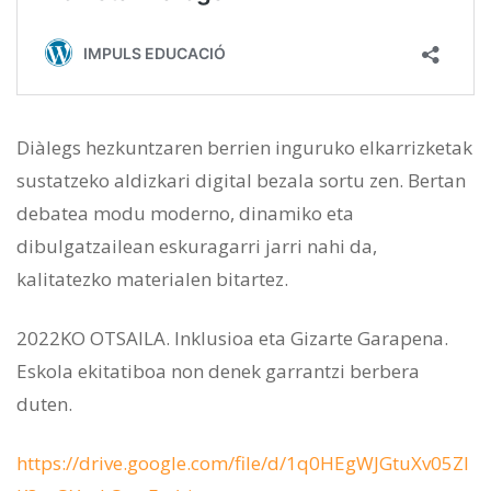
Diàlegs hezkuntzaren berrien inguruko elkarrizketak
sustatzeko aldizkari digital bezala sortu zen. Bertan
debatea modu moderno, dinamiko eta
dibulgatzailean eskuragarri jarri nahi da,
kalitatezko materialen bitartez.
2022KO OTSAILA. Inklusioa eta Gizarte Garapena.
Eskola ekitatiboa non denek garrantzi berbera
duten.
https://drive.google.com/file/d/1q0HEgWJGtuXv05ZI