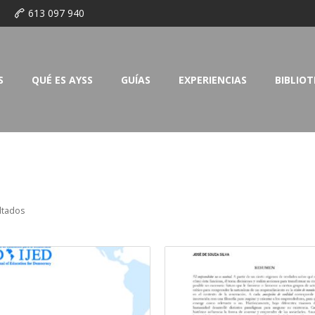
o
613 097 940
S
QUÉ ES AYSS
GUÍAS
EXPERIENCIAS
BIBLIO
ltados