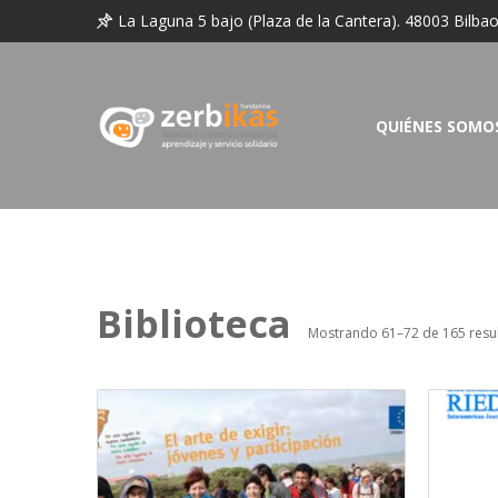
La Laguna 5 bajo (Plaza de la Cantera). 48003 Bilba
QUIÉNES SOMO
Biblioteca
Mostrando 61–72 de 165 resu