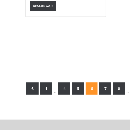
DESCARGAR
1
4
5
6
7
8
…
…