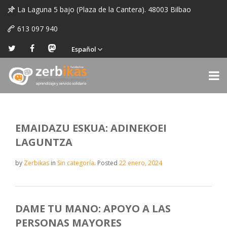
La Laguna 5 bajo (Plaza de la Cantera). 48003 Bilbao
613 097 940
Español
EMAIDAZU ESKUA: ADINEKOEI
LAGUNTZA
by
Zerbikas
in
Sin categoría
.
Posted
22 enero, 2024
DAME TU MANO: APOYO A LAS
PERSONAS MAYORES