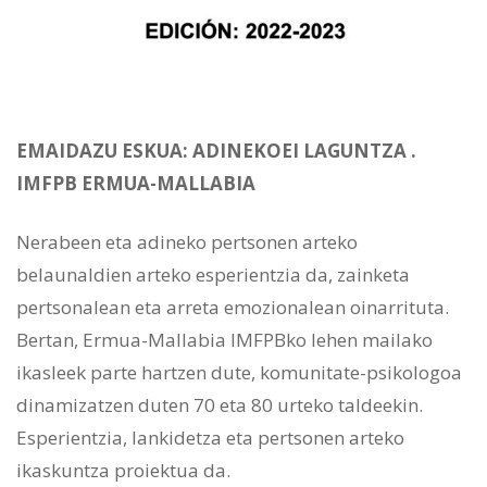
EMAIDAZU ESKUA: ADINEKOEI LAGUNTZA .
IMFPB ERMUA-MALLABIA
Nerabeen eta adineko pertsonen arteko
belaunaldien arteko esperientzia da, zainketa
pertsonalean eta arreta emozionalean oinarrituta.
Bertan, Ermua-Mallabia IMFPBko lehen mailako
ikasleek parte hartzen dute, komunitate-psikologoa
dinamizatzen duten 70 eta 80 urteko taldeekin.
Esperientzia, lankidetza eta pertsonen arteko
ikaskuntza proiektua da.