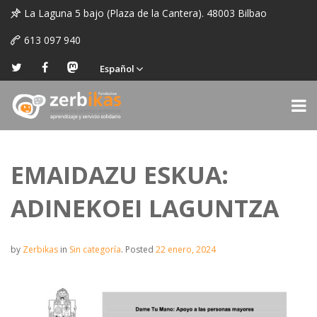
La Laguna 5 bajo (Plaza de la Cantera). 48003 Bilbao
613 097 940
Español
EMAIDAZU ESKUA:
ADINEKOEI LAGUNTZA
by
Zerbikas
in
Sin categoría
.
Posted
22 enero, 2024