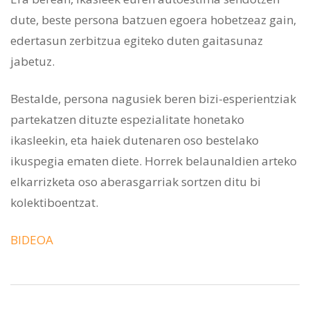
dute, beste persona batzuen egoera hobetzeaz gain,
edertasun zerbitzua egiteko duten gaitasunaz
jabetuz.
Bestalde, persona nagusiek beren bizi-esperientziak
partekatzen dituzte espezialitate honetako
ikasleekin, eta haiek dutenaren oso bestelako
ikuspegia ematen diete. Horrek belaunaldien arteko
elkarrizketa oso aberasgarriak sortzen ditu bi
kolektiboentzat.
BIDEOA