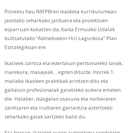
Proiektu hau IMFPBren ikasketa kurrikulumean
jasotako zeharkako jarduera eta proiektuen
esparruan kokatzen da, baita Ermuako Udalak
bultzatutako “Adinekoekin Hiri Lagunkoia” Plan
Estrategikoan ere.
Ikasleek zaintza eta edertasun pertsonaleko lanak,
manikura, masajeak… egiten dituzte. Horrek 1.
mailako ikasleen praktikak arintzen ditu eta
gaitasun profesionalak garatzeko aukera ematen
die. Halaber, ikasgelan osasuna eta norberaren
zaintzaren eta irudiaren garrantzia aztertzeko
zeharkako gaiak sartzeko balio du.
Era berean, ikasleek euren autoestima sendotzen