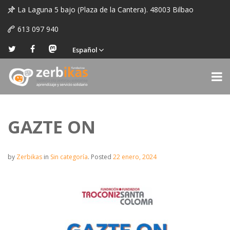
La Laguna 5 bajo (Plaza de la Cantera). 48003 Bilbao
613 097 940
Español
GAZTE ON
by
Zerbikas
in
Sin categoría
.
Posted
22 enero, 2024