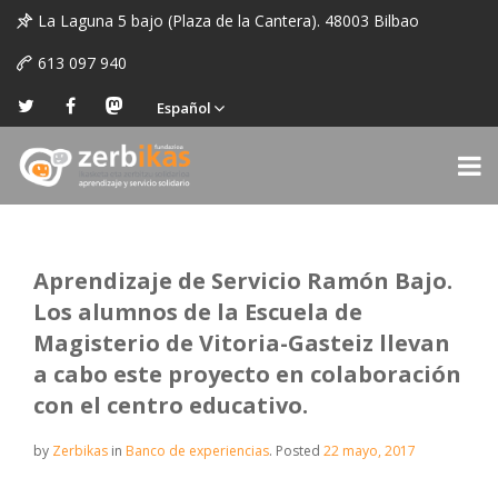
La Laguna 5 bajo (Plaza de la Cantera). 48003 Bilbao
613 097 940
Español
Aprendizaje de Servicio Ramón Bajo.
Los alumnos de la Escuela de
Magisterio de Vitoria-Gasteiz llevan
a cabo este proyecto en colaboración
con el centro educativo.
by
Zerbikas
in
Banco de experiencias
.
Posted
22 mayo, 2017