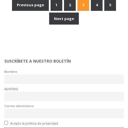
Previous page
1
2
3
4
5
Navegación
Next page
de
entradas
SUSCRÍBETE A NUESTRO BOLETÍN
Nombre
Apellidos
Correo electrónico
Acepto la política de privacidad