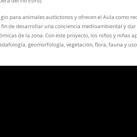
era del río Ebro).
ugio para animales autóctonos y ofrecen el Aula como re
a fin de desarrollar una conciencia medioambiental y dar
ómicas de la zona. Con este proyecto, los niños y niñas 
edafología, geomorfología, vegetación, flora, fauna y us