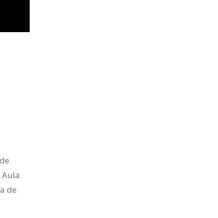
 de
n Aula
ra de