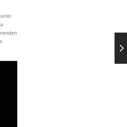
curso
 a
aprenden
os