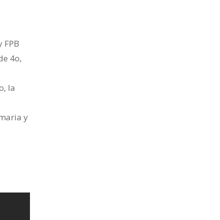
y FPB
de 4o,
, la
imaria y