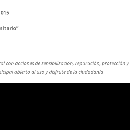
2015
nitario”
l con acciones de sensibilización, reparación, protección y
cipal abierto al uso y disfrute de la ciudadanía