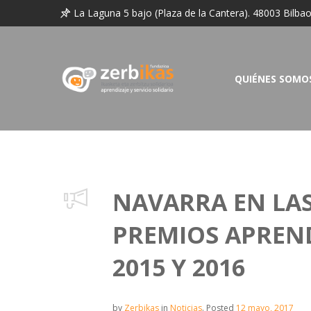
La Laguna 5 bajo (Plaza de la Cantera). 48003 Bilba
QUIÉNES SOMO
NAVARRA EN LA
PREMIOS APREND
2015 Y 2016
by
Zerbikas
in
Noticias
.
Posted
12 mayo, 2017