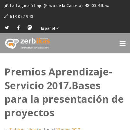
La Laguna 5 bajo (Plaza de la Cantera). 48003 Bilbao
613 097 940
Español
Premios Aprendizaje-
Servicio 2017.Bases
para la presentación de
proyectos
by
Zerbikas
in
Noticias
.
Posted
18 mayo, 2017