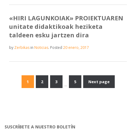
«HIRI LAGUNKOIAK» PROIEKTUAREN
unitate didaktikoak heziketa
taldeen esku jartzen dira
by
Zerbikas
in
Noticias
.
Posted
20 enero, 2017
1
2
3
5
Next page
Navegación
…
de
entradas
SUSCRÍBETE A NUESTRO BOLETÍN