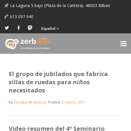
La Laguna 5 bajo (Plaza de la Cantera). 48003 Bilbao
613 097 940
Español
El grupo de jubilados que fabrica
sillas de ruedas para niños
necesitados
by
Zerbikas
in
Noticias
.
Posted
27 enero, 2017
Video resumen del 4º Seminario