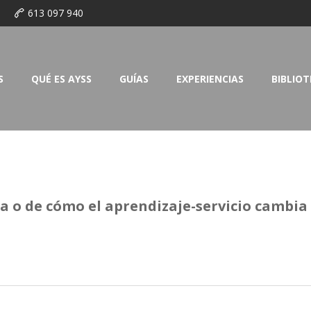
o
613 097 940
S
QUÉ ES AYSS
GUÍAS
EXPERIENCIAS
BIBLIO
rla o de cómo el aprendizaje-servicio cambia