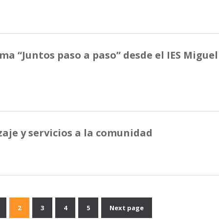
a “Juntos paso a paso” desde el IES Miguel
aje y servicios a la comunidad
2
3
4
5
Next page
Navegación