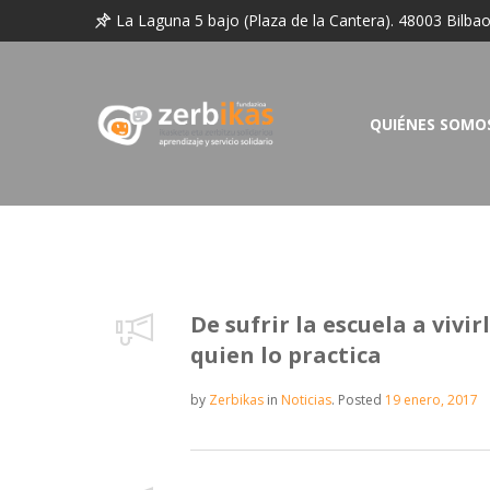
La Laguna 5 bajo (Plaza de la Cantera). 48003 Bilba
QUIÉNES SOMO
De sufrir la escuela a vivi
quien lo practica
by
Zerbikas
in
Noticias
.
Posted
19 enero, 2017