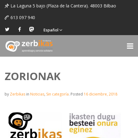
La Laguna 5 bajo (Plaza de la Cantera). 48003 Bilbao
613 097 940
Español
ZORIONAK
by
Zerbikas
in
Noticias
,
Sin categoría
.
Posted
16 diciembre, 2018