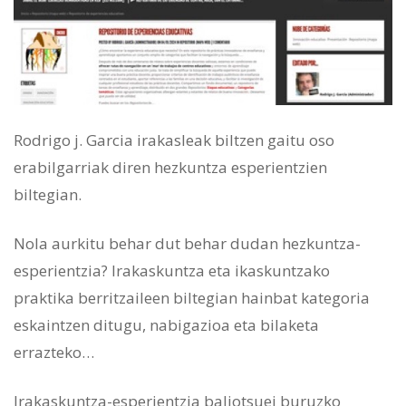
Rodrigo j. Garcia irakasleak biltzen gaitu oso
erabilgarriak diren hezkuntza esperientzien
biltegian.
Nola aurkitu behar dut behar dudan hezkuntza-
esperientzia? Irakaskuntza eta ikaskuntzako
praktika berritzaileen biltegian hainbat kategoria
eskaintzen ditugu, nabigazioa eta bilaketa
errazteko…
Irakaskuntza-esperientzia baliotsuei buruzko