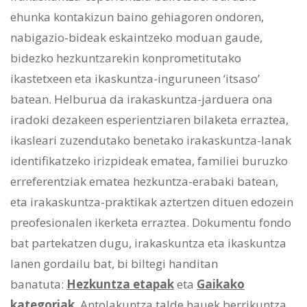
ehunka kontakizun baino gehiagoren ondoren,
nabigazio-bideak eskaintzeko moduan gaude,
bidezko hezkuntzarekin konprometitutako
ikastetxeen eta ikaskuntza-inguruneen ‘itsaso’
batean. Helburua da irakaskuntza-jarduera ona
iradoki dezakeen esperientziaren bilaketa erraztea,
ikasleari zuzendutako benetako irakaskuntza-lanak
identifikatzeko irizpideak ematea, familiei buruzko
erreferentziak ematea hezkuntza-erabaki batean,
eta irakaskuntza-praktikak aztertzen dituen edozein
preofesionalen ikerketa erraztea. Dokumentu fondo
bat partekatzen dugu, irakaskuntza eta ikaskuntza
lanen gordailu bat, bi biltegi handitan
banatuta:
Hezkuntza etapak
eta
Gaikako
kategoriak
. Antolakuntza talde hauek berrikuntza