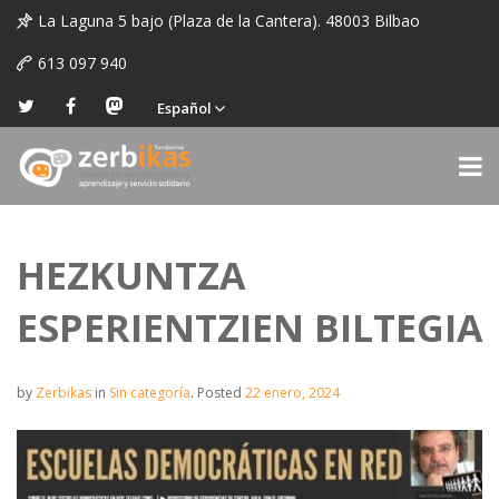
La Laguna 5 bajo (Plaza de la Cantera). 48003 Bilbao
613 097 940
Español
HEZKUNTZA
ESPERIENTZIEN BILTEGIA
by
Zerbikas
in
Sin categoría
.
Posted
22 enero, 2024