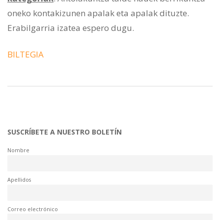
oneko kontakizunen apalak eta apalak dituzte.
Erabilgarria izatea espero dugu.
BILTEGIA
SUSCRÍBETE A NUESTRO BOLETÍN
Nombre
Apellidos
Correo electrónico