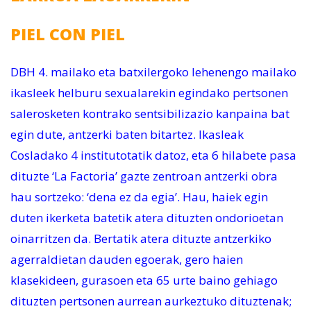
PIEL CON PIEL
DBH 4. mailako eta batxilergoko lehenengo mailako
ikasleek helburu sexualarekin egindako pertsonen
salerosketen kontrako sentsibilizazio kanpaina bat
egin dute, antzerki baten bitartez. Ikasleak
Cosladako 4 institutotatik datoz, eta 6 hilabete pasa
dituzte ‘La Factoria’ gazte zentroan antzerki obra
hau sortzeko: ‘dena ez da egia’. Hau, haiek egin
duten ikerketa batetik atera dituzten ondorioetan
oinarritzen da. Bertatik atera dituzte antzerkiko
agerraldietan dauden egoerak, gero haien
klasekideen, gurasoen eta 65 urte baino gehiago
dituzten pertsonen aurrean aurkeztuko dituztenak;