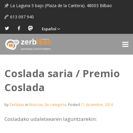
La Laguna 5 bajo (Plaza de la Cantera). 48003 Bilbao
613 097 940
Español
Coslada saria / Premio
Coslada
by
Zerbikas
in
Noticias
,
Sin categoría
.
Posted
11 diciembre, 2018
Cosladako udaletxearen laguntzarekin: