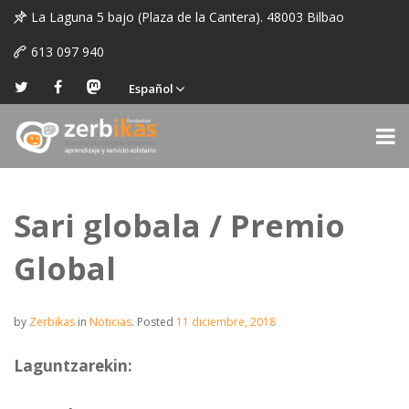
La Laguna 5 bajo (Plaza de la Cantera). 48003 Bilbao
613 097 940
Español
Sari globala / Premio
Global
by
Zerbikas
in
Noticias
.
Posted
11 diciembre, 2018
Laguntzarekin: