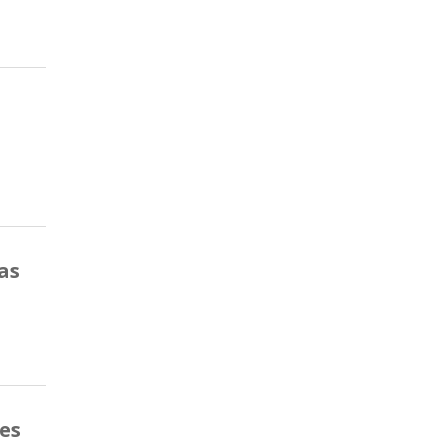
as
tes