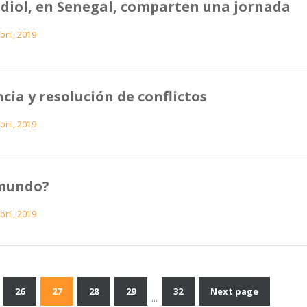
diol, en Senegal, comparten una jornada
bril, 2019
cia y resolución de conflictos
bril, 2019
 mundo?
bril, 2019
26
27
28
29
32
Next page
Navegación
…