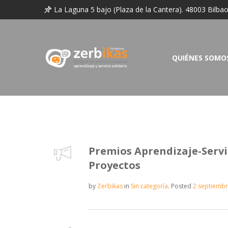
La Laguna 5 bajo (Plaza de la Cantera). 48003 Bilba
QUIÉNES SOMO
Premios Aprendizaje-Servi
Proyectos
by
Zerbikas
in
Sin categoría
.
Posted
2 septiembr