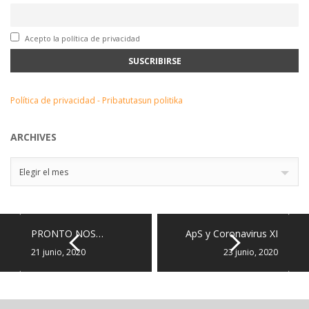
Acepto la política de privacidad
Política de privacidad - Pribatutasun politika
ARCHIVES
Archives
Elegir el mes
PRONTO NOS…
ApS y Coronavirus XI
21 junio, 2020
23 junio, 2020