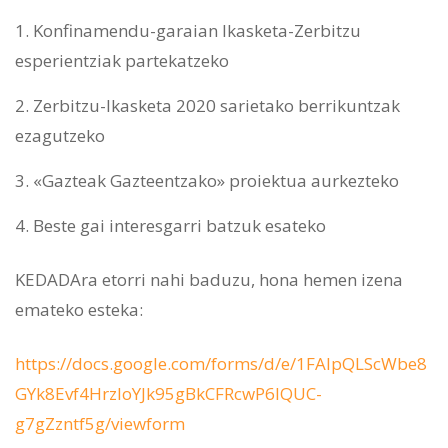
Konfinamendu-garaian Ikasketa-Zerbitzu
esperientziak partekatzeko
Zerbitzu-Ikasketa 2020 sarietako berrikuntzak
ezagutzeko
«Gazteak Gazteentzako» proiektua aurkezteko
Beste gai interesgarri batzuk esateko
KEDADAra etorri nahi baduzu, hona hemen izena
emateko esteka:
https://docs.google.com/forms/d/e/1FAIpQLScWbe8
GYk8Evf4HrzIoYJk95gBkCFRcwP6lQUC-
g7gZzntf5g/viewform