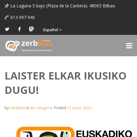
La Laguna 5 bajo (Plaza de la Cantera). 48003 Bilbao
613 097 940
Español
LAISTER ELKAR IKUSIKO
DUGU!
by
Zerbikas
in
Sin categoría
.
Posted
21 junio, 2020