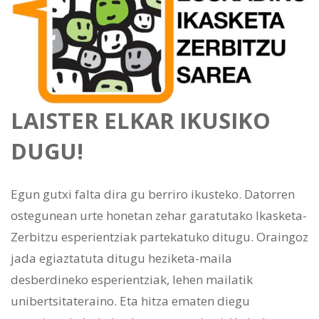
LAISTER ELKAR IKUSIKO
DUGU!
Egun gutxi falta dira gu berriro ikusteko. Datorren
ostegunean urte honetan zehar garatutako Ikasketa-
Zerbitzu esperientziak partekatuko ditugu. Oraingoz
jada egiaztatuta ditugu heziketa-maila
desberdineko esperientziak, lehen mailatik
unibertsitateraino. Eta hitza ematen diegu