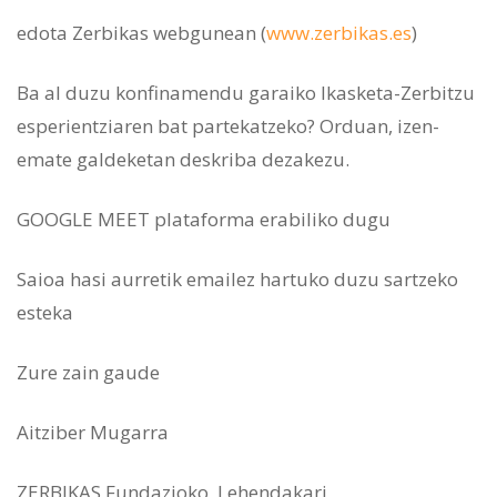
edota Zerbikas webgunean (
www.zerbikas.es
)
Ba al duzu konfinamendu garaiko Ikasketa-Zerbitzu
esperientziaren bat partekatzeko? Orduan, izen-
emate galdeketan deskriba dezakezu.
GOOGLE MEET plataforma erabiliko dugu
Saioa hasi aurretik emailez hartuko duzu sartzeko
esteka
Zure zain gaude
Aitziber Mugarra
ZERBIKAS Fundazioko, Lehendakari