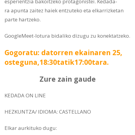
esperientzia bakoitzeko protagonistei. Kedada-
ra apunta zaitez haiek entzuteko eta elkarrizketan
parte hartzeko.
GoogleMeet-lotura bidaliko dizugu zu konektatzeko.
Gogoratu: datorren ekainaren 25,
osteguna,18:30tatik17:00tara.
Zure zain gaude
KEDADA ON LINE
HEZKUNTZA/ IDIOMA: CASTELLANO
Elkar aurkituko dugu: