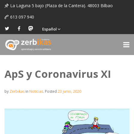
La Laguna 5 bajo (Plaza de la Cantera). 48003 Bilbao
613 097 940
Español
ApS y Coronavirus XI
by
Zerbikas
in
Noticias
.
Posted
23 junio, 2020