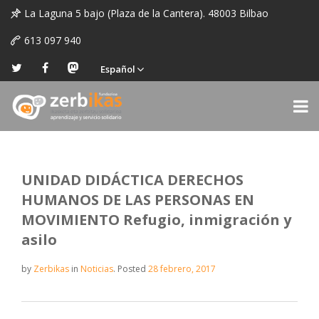
La Laguna 5 bajo (Plaza de la Cantera). 48003 Bilbao
613 097 940
Español
UNIDAD DIDÁCTICA DERECHOS
HUMANOS DE LAS PERSONAS EN
MOVIMIENTO Refugio, inmigración y
asilo
by
Zerbikas
in
Noticias
.
Posted
28 febrero, 2017