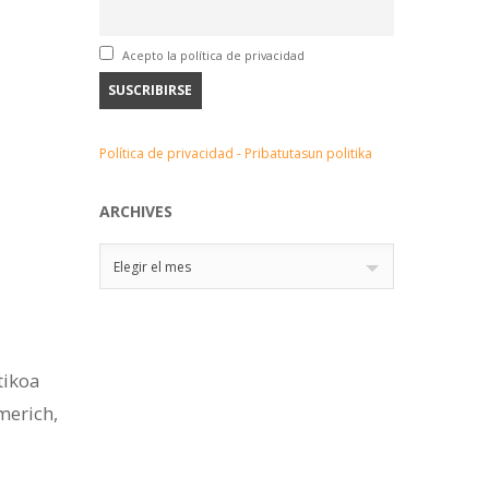
Acepto la política de privacidad
Política de privacidad - Pribatutasun politika
ARCHIVES
Archives
Elegir el mes
tikoa
merich,