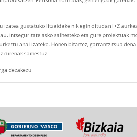
a inprobisatzen. Pertsona normalak, gehiengoak garenak,
.
au izatea gustatuko litzaidake nik egin ditudan I+Z aurke
hau, intseguritate asko saihesteko eta gure proiektuak 
aurkeztu ahal izateko. Honen bitartez, garrantzitsua den
z direnak saihestuz.
rga dezakezu