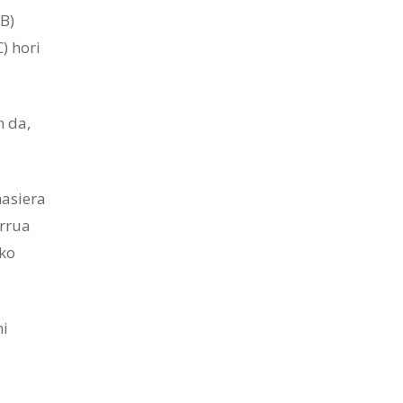
B)
) hori
n da,
hasiera
orrua
zko
hi