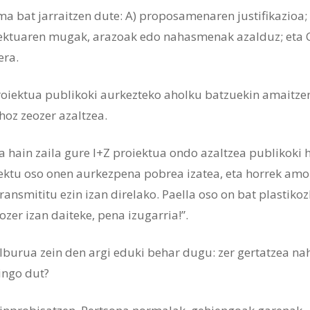
 bat jarraitzen dute: A) proposamenaren justifikazioa; 
iektuaren mugak, arazoak edo nahasmenak azalduz; eta C
era.
roiektua publikoki aurkezteko aholku batzuekin amaitze
hoz zeozer azaltzea.
a hain zaila gure I+Z proiektua ondo azaltzea publikoki 
iektu oso onen aurkezpena pobrea izatea, eta horrek am
ansmititu ezin izan direlako. Paella oso on bat plastiko
zer izan daiteke, pena izugarria!”.
burua zein den argi eduki behar dugu: zer gertatzea na
ingo dut?