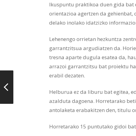
Ikuspuntu praktikoa duen gida bat 
orientazioa agertzen da gehienbat, 
delako inolako idatzizko informazior
Lehenengo orrietan hezkuntza zentro
garrantzitsua argudiatzen da. Horie
tresna aparte dugula esatea da, hau
arrazoi garrantzitsu bat proiektu h
erabil dezaten.
Helburua ez da liburu bat egitea, ed
azalduta dagoena. Horretarako beti 
antolaketa erabakitzen den, titulu o
Horretarako 15 puntutako gidoi bat 