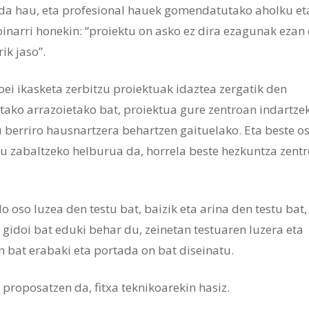
da hau, eta profesional hauek gomendatutako aholku et
oinarri honekin: “proiektu on asko ez dira ezagunak ezan 
ik jaso”.
ei ikasketa zerbitzu proiektuak idaztea zergatik den
tako arrazoietako bat, proiektua gure zentroan indartze
 berriro hausnartzera behartzen gaituelako. Eta beste o
au zabaltzeko helburua da, horrela beste hezkuntza zent
o oso luzea den testu bat, baizik eta arina den testu bat
gidoi bat eduki behar du, zeinetan testuaren luzera eta
n bat erabaki eta portada on bat diseinatu.
proposatzen da, fitxa teknikoarekin hasiz.