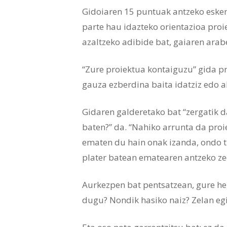
Gidoiaren 15 puntuak antzeko eskema
parte hau idazteko orientazioa pro
azaltzeko adibide bat, gaiaren arab
“Zure proiektua kontaiguzu” gida p
gauza ezberdina baita idatziz edo a
Gidaren galderetako bat “zergatik d
baten?” da. “Nahiko arrunta da pro
ematen du hain onak izanda, ondo tr
plater batean ematearen antzeko zeo
Aurkezpen bat pentsatzean, gure hel
dugu? Nondik hasiko naiz? Zelan eg