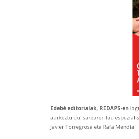
Edebé editorialak, REDAPS-en
lag
aurkeztu du, sarearen lau espeziali
Javier Torregrosa eta Rafa Mendia.