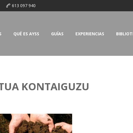
o
613 097 940
S
QUÉ ES AYSS
GUÍAS
EXPERIENCIAS
BIBLIO
KTUA KONTAIGUZU