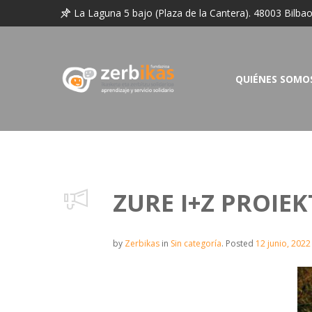
La Laguna 5 bajo (Plaza de la Cantera). 48003 Bilba
QUIÉNES SOMO
ZURE I+Z PROIE
by
Zerbikas
in
Sin categoría
.
Posted
12 junio, 2022