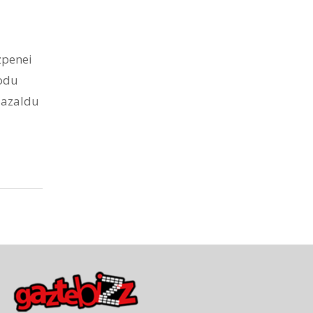
zpenei
modu
a azaldu