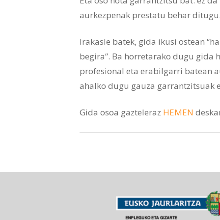
Eta oso nota garrantzitsu bat: ez d
aurkezpenak prestatu behar ditugu
Irakasle batek, gida ikusi ostean “h
begira”. Ba horretarako dugu gida 
profesional eta erabilgarri batean 
ahalko dugu gauza garrantzitsuak e
Gida osoa gazteleraz
HEMEN
deska