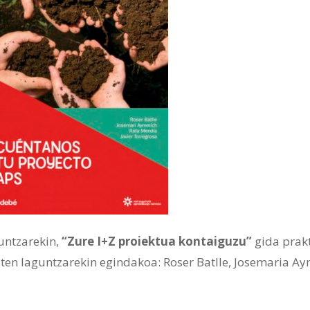
untzarekin,
“Zure I+Z proiektua kontaiguzu”
gida prak
sten laguntzarekin egindakoa: Roser Batlle, Josemaria Ay