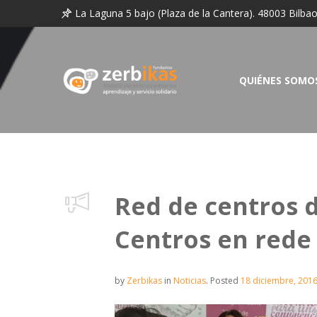
La Laguna 5 bajo (Plaza de la Cantera). 48003 Bilba
QUIÉNES SOMO
Red de centros d
Centros en rede 
by
Zerbikas
in
Noticias
.
Posted
18 diciembre, 201