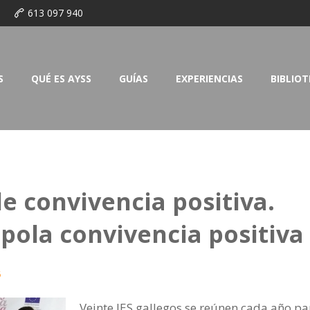
o
613 097 940
S
QUÉ ES AYSS
GUÍAS
EXPERIENCIAS
BIBLIO
e convivencia positiva.
pola convivencia positiva
6
Veinte IES gallegos se reúnen cada año pa