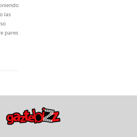
poniendo
o las
oso
re pares