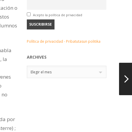
cación o
Acepto la política de privacidad
Estos
 alumnos
Política de privacidad - Pribatutasun politika
habla
ARCHIVES
, la
Archives
Elegir el mes
venes
o
s no
ida por
erre) ;