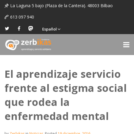
La Laguna 5 bajo (Plaza de la Cantera). 48003 Bilbao
613 097 940
Español
El aprendizaje servicio
frente al estigma social
que rodea la
enfermedad mental
by
Zerbikas
in
Noticias
.
Posted
19 diciembre, 2016