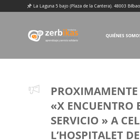
La Laguna 5 bajo (Plaza de la Cantera). 48003 Bilba
QUIÉNES SOMO
PROXIMAMENTE P
«X ENCUENTRO E
SERVICIO » A CE
L’HOSPITALET D