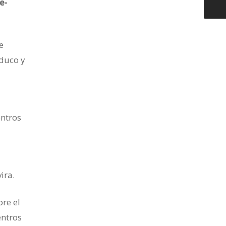
e-
e
Educo y
entros
ira.
bre el
entros