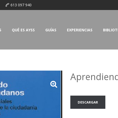
o
613 097 940
S
QUÉ ES AYSS
GUÍAS
EXPERIENCIAS
BIBLIO
Aprendiend
DESCARGAR