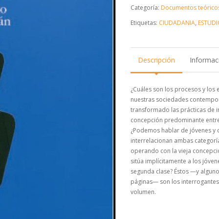
Categoría:
Documentos teórico
Etiquetas:
CIUDADANIA
,
ESTUDI
Descripción
Informaci
¿Cuáles son los procesos y los
nuestras sociedades contempo
transformado las prácticas de i
concepción predominante entre 
¿Podemos hablar de jóvenes y 
interrelacionan ambas categor
operando con la vieja concepc
sitúa implícitamente a los jóve
segunda clase? Éstos —y alguno
páginas— son los interrogantes 
volumen.