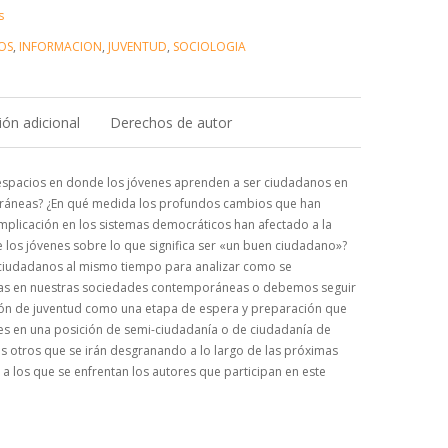
s
OS
,
INFORMACION
,
JUVENTUD
,
SOCIOLOGIA
ón adicional
Derechos de autor
 espacios en donde los jóvenes aprenden a ser ciudadanos en
ráneas? ¿En qué medida los profundos cambios que han
mplicación en los sistemas democráticos han afectado a la
los jóvenes sobre lo que significa ser «un buen ciudadano»?
ciudadanos al mismo tiempo para analizar como se
ías en nuestras sociedades contemporáneas o debemos seguir
ión de juventud como una etapa de espera y preparación que
nes en una posición de semi-ciudadanía o de ciudadanía de
s otros que se irán desgranando a lo largo de las próximas
a los que se enfrentan los autores que participan en este