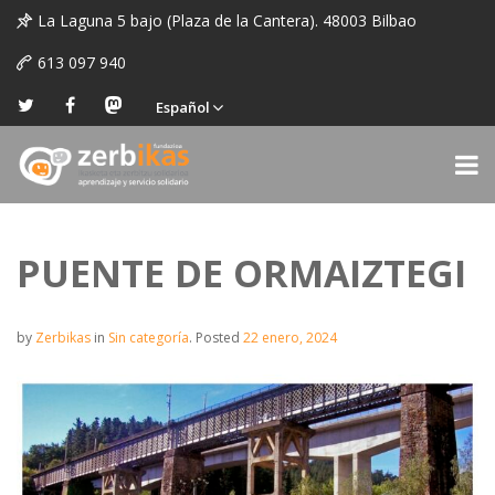
La Laguna 5 bajo (Plaza de la Cantera). 48003 Bilbao
613 097 940
Español
PUENTE DE ORMAIZTEGI
by
Zerbikas
in
Sin categoría
.
Posted
22 enero, 2024