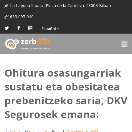
La Laguna 5 bajo (Plaza de la Cantera). 48003 Bilbao
613 097 940
Español
Ohitura osasungarriak
sustatu eta obesitatea
prebenitzeko saria, DKV
Segurosek emana:
by
Zerbikas
in
Sin categoría
.
Posted
17 noviembre, 2023