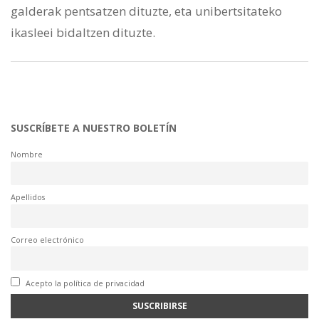
galderak pentsatzen dituzte, eta unibertsitateko
ikasleei bidaltzen dituzte.
SUSCRÍBETE A NUESTRO BOLETÍN
Nombre
Apellidos
Correo electrónico
Acepto la política de privacidad