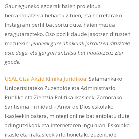
Gaur eguneko egoerak haien proiektua
berrantolatzera behartu zituen, eta horretarako
Instagram perfil bat sortu dute, haien mezua
ezagutarazteko. Oso pozik daude jasotzen dituzten
mezuekin:
Jendeak gure aholkuak jarraitzen dituztela
uste dugu, eta gai garrantzitsu bat hautatzeaz ziur
gaude.
USAL Giza Akzio Klinika Juridikoa.
Salamankako
Unibertsitateko Zuzenbide eta Administrazio
Publiko eta Zientzia Politika ikasleek, Zamorako
Santisima Trinidad – Amor de Dios eskolako
ikasleekin batera, mintegi online bat antolatu dute,
adingutxikoak eta internetaren inguruan. Eskolako
ikasle eta irakasleek arlo honetako zuzenbide