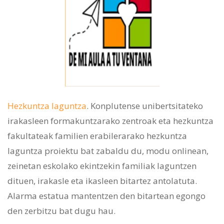
Hezkuntza laguntza
. Konplutense unibertsitateko
irakasleen formakuntzarako zentroak eta hezkuntza
fakultateak familien erabilerarako hezkuntza
laguntza proiektu bat zabaldu du, modu onlinean,
zeinetan eskolako ekintzekin familiak laguntzen
dituen, irakasle eta ikasleen bitartez antolatuta.
Alarma estatua mantentzen den bitartean egongo
den zerbitzu bat dugu hau.