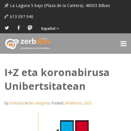
La Laguna 5 bajo (Plaza de la Cantera). 48003 Bilbao
613 097 940
Español
I+Z eta koronabirusa
Unibertsitatean
by
Zerbikas
in
Sin categoría
.
Posted
24 febrero, 2021