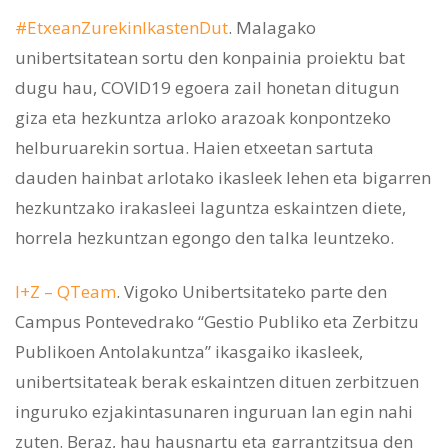
#EtxeanZurekinIkastenDut
. Malagako
unibertsitatean sortu den konpainia proiektu bat
dugu hau, COVID19 egoera zail honetan ditugun
giza eta hezkuntza arloko arazoak konpontzeko
helburuarekin sortua. Haien etxeetan sartuta
dauden hainbat arlotako ikasleek lehen eta bigarren
hezkuntzako irakasleei laguntza eskaintzen diete,
horrela hezkuntzan egongo den talka leuntzeko.
I+Z – QTeam
. Vigoko Unibertsitateko parte den
Campus Pontevedrako “Gestio Publiko eta Zerbitzu
Publikoen Antolakuntza” ikasgaiko ikasleek,
unibertsitateak berak eskaintzen dituen zerbitzuen
inguruko ezjakintasunaren inguruan lan egin nahi
zuten. Beraz, hau hausnartu eta garrantzitsua den