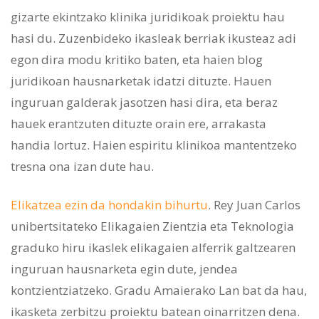
gizarte ekintzako klinika juridikoak proiektu hau
hasi du. Zuzenbideko ikasleak berriak ikusteaz adi
egon dira modu kritiko baten, eta haien blog
juridikoan hausnarketak idatzi dituzte. Hauen
inguruan galderak jasotzen hasi dira, eta beraz
hauek erantzuten dituzte orain ere, arrakasta
handia lortuz. Haien espiritu klinikoa mantentzeko
tresna ona izan dute hau.
Elikatzea ezin da hondakin bihurtu
. Rey Juan Carlos
unibertsitateko Elikagaien Zientzia eta Teknologia
graduko hiru ikaslek elikagaien alferrik galtzearen
inguruan hausnarketa egin dute, jendea
kontzientziatzeko. Gradu Amaierako Lan bat da hau,
ikasketa zerbitzu proiektu batean oinarritzen dena.