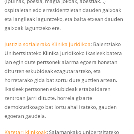
(ipuinak, poesia, magia jokoak, abestiak…)
ospitaletan edo erresidentzietan dauden gaixoak
eta langileak laguntzeko, eta baita etxean dauden
gaixoak laguntzeko ere.
Justizia sozialerako Klinika Juridikoa
: Balentziako
Unibertsitateko Klinika Juridikoko ikasleek batera
lan egin dute pertsonek alarma egoera honetan
dituzten eskubideak ezagutarazteko, eta
horretarako gida bat sortu dute guztien artean.
Ikasleek pertsonen eskubideak eztabaidaren
zentroan jarri dituzte, horrela gizarte
demokratikoago bat lortu ahal izateko, gauden
egoeran gaudela.
Kazetari klinikoak
: Salamankako unibertsitateko