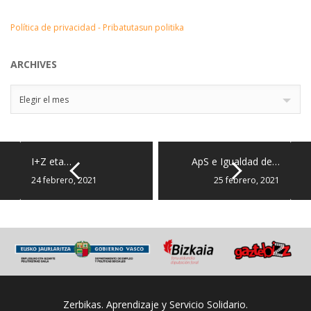
Política de privacidad - Pribatutasun politika
ARCHIVES
Archives
Elegir el mes
I+Z eta…
ApS e Igualdad de…
24 febrero, 2021
25 febrero, 2021
Zerbikas. Aprendizaje y Servicio Solidario.