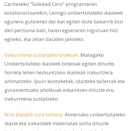
Caritaseko “Soledad Cero” programaren
kolaborazioarekin, Leongo unibertsitateko ikasleek
egunero gutxienez dei bat egiten dute bakarrik bizi
den pertsona bati, haien egoeraren inguruan hitz
egiteko, eta zelan dauden jakiteko.
Irakurmena sustatzeko bideoak
: Malagako
Unibertsitateko ikasleek bideoak egiten dituzte,
horrela lehen hezkuntzako ikasleak irakurtzera
animatzeko. Ipuin kontaketak, idazteko tailerrak eta
gurasoentzako aholkuak eskaintzen dituzte ere,
irakurmena sustatzeko.
Nire klasetik zure leihora
: Almeriako unibertsitateko
ikasle eta irakasleek materialak sortu dituzte