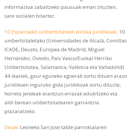
informazioa zabaltzeko pausuak eman zituzten,
sare sozialen bitartez.
10 Espainiako unibertsitateen klinika juridikoak.
10
unibertsitatetako (Universidades de Alcalá, Comillas
ICADE, Deusto, Europea de Madrid, Miguel
Hernández, Oviedo, País Vasco/Euskal Herriko
Unibertsitatea, Salamanca, València eta Valladolid)
44 ikaslek, gaur eguneko egoerak sortu dituen arazo
juridikoen inguruko gida juridikoak sortu dituzte,
horrela jendeak erantzun errazak edukitzeko eta
aldi berean unibertsitatearen garrantzia
plazaratzeko.
Deiak
: Leoneko San Jose talde parrokialaren