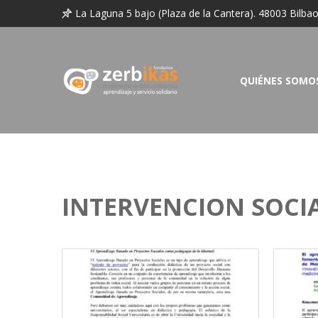
La Laguna 5 bajo (Plaza de la Cantera). 48003 Bilba
QUIÉNES SOMO
INTERVENCION SOCI