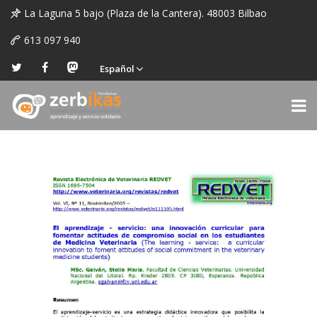
La Laguna 5 bajo (Plaza de la Cantera). 48003 Bilbao
613 097 940
Español