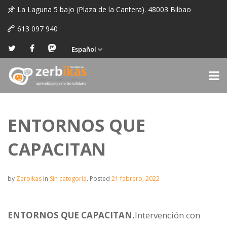
La Laguna 5 bajo (Plaza de la Cantera). 48003 Bilbao
613 097 940
Español
ENTORNOS QUE
CAPACITAN
by
Zerbikas
in
Sin categoría
.
Posted
21 febrero, 2022
ENTORNOS QUE CAPACITAN.
Intervención con