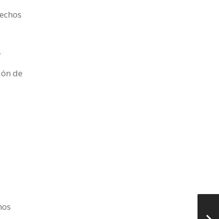
rechos
.
ión de
nos