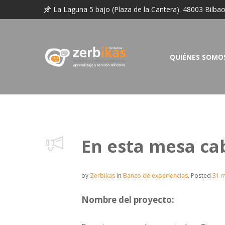
La Laguna 5 bajo (Plaza de la Cantera). 48003 Bilba
QUIÉNES SOMO
En esta mesa ca
by
Zerbikas
in
Banco de experiencias
.
Posted
31 
Nombre del proyecto: