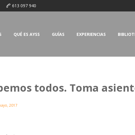
o
613 097 940
S
QUÉ ES AYSS
GUÍAS
EXPERIENCIAS
BIBLIO
bemos todos. Toma asient
mayo, 2017