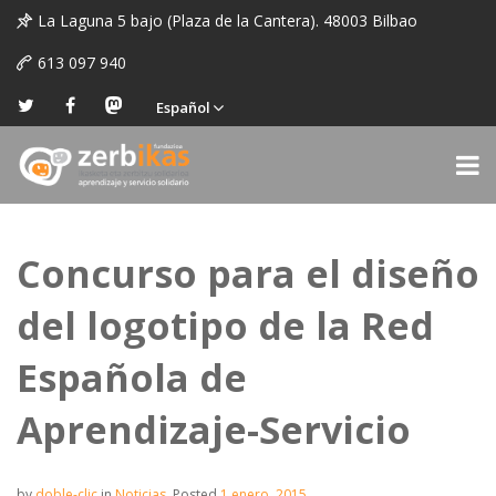
La Laguna 5 bajo (Plaza de la Cantera). 48003 Bilbao
613 097 940
Español
Concurso para el diseño
del logotipo de la Red
Española de
Aprendizaje-Servicio
by
doble-clic
in
Noticias
.
Posted
1 enero, 2015