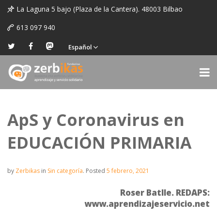
La Laguna 5 bajo (Plaza de la Cantera). 48003 Bilbao
613 097 940
Español
ApS y Coronavirus en
EDUCACIÓN PRIMARIA
by
Zerbikas
in
Sin categoría
.
Posted
5 febrero, 2021
Roser Batlle. REDAPS:
www.aprendizajeservicio.net