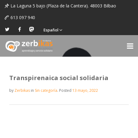
La Laguna 5 bajo (Plaza de la Cantera). 48003 Bilbao
613 097 940
Español
Transpirenaica social solidaria
by
Zerbikas
in
Sin categoría
.
Posted
13 mayo, 2022