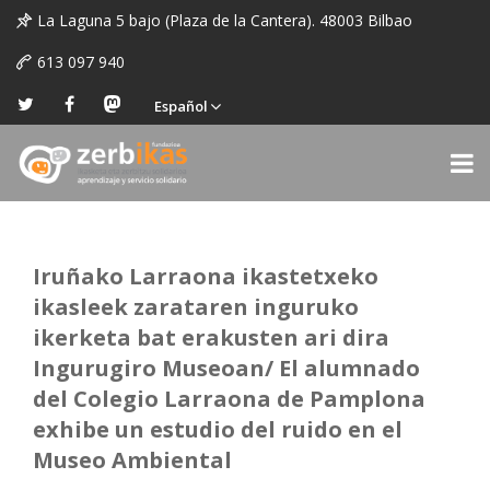
La Laguna 5 bajo (Plaza de la Cantera). 48003 Bilbao
613 097 940
Español
Iruñako Larraona ikastetxeko
ikasleek zarataren inguruko
ikerketa bat erakusten ari dira
Ingurugiro Museoan/ El alumnado
del Colegio Larraona de Pamplona
exhibe un estudio del ruido en el
Museo Ambiental