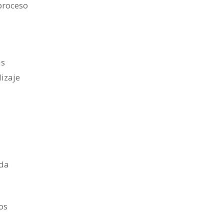
proceso
as
izaje
ida
os