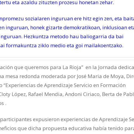
tertu eta azaldu zituzten prozesu honetan zehar.
npromezu sozialaren inguruan ere hitz egin zen, eta bait
n inguruan, honek gizarte demokratikoan, inklusioan et
inguruan. Hezkuntza metodo hau baliogarria da bai
ai formakuntza ziklo medio eta goi mailakoentzako.
ucación que queremos para La Rioja”
en la Jornada dedica
una mesa redonda moderada por José Maria de Moya, Dir
lo “Experiencias de Aprendizaje Servicio en Formación
Cloty López, Rafael Mendia, Andoni Ciriaco, Berta de Pabl
s .
 participantes expusieron experiencias de Aprendizaje Se
neficios que dicha propuesta educativa había tenido para