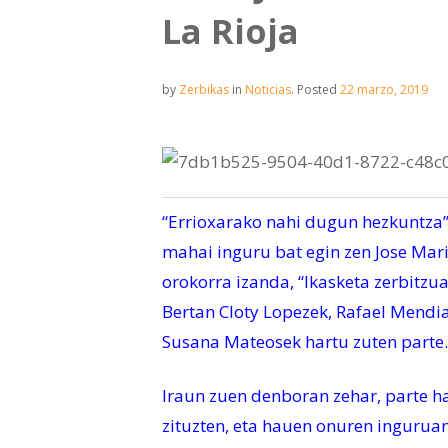
La Rioja
by
Zerbikas
in
Noticias
.
Posted
22 marzo, 2019
“Errioxarako nahi dugun hezkuntza”
mahai inguru bat egin zen Jose Mar
orokorra izanda, “Ikasketa zerbitzu
Bertan Cloty Lopezek, Rafael Mendia
Susana Mateosek hartu zuten parte.
Iraun zuen denboran zehar, parte ha
zituzten, eta hauen onuren ingurua