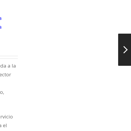
a
a
da a la
ector
o,
rvicio
 el