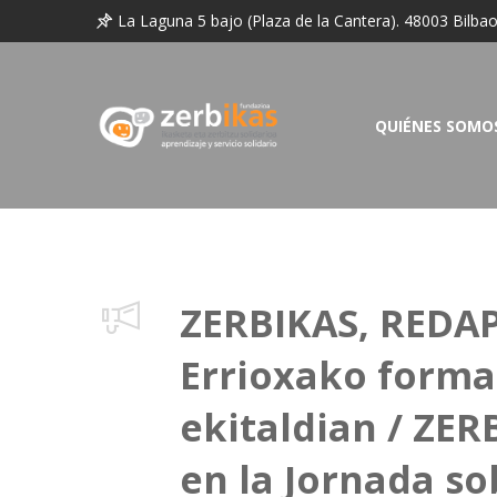
La Laguna 5 bajo (Plaza de la Cantera). 48003 Bilba
QUIÉNES SOMO
ZERBIKAS, REDAP
Errioxako forma
ekitaldian / ZE
en la Jornada s