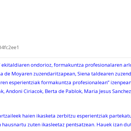
 ekitaldiaren ondorioz, formakuntza profesionalaren arl
ia de Moyaren zuzendaritzapean, Siena taldearen zuzend
aren esperientziak formakuntza profesionalean” izenpean
k, Andoni Ciriacok, Berta de Pablok, Maria Jesus Sanchez
rtzaileek haien ikasketa zerbitzu esperientziak partekat
n hausnartu zuten ikasleetaz pentsatzean. Hauek izan du