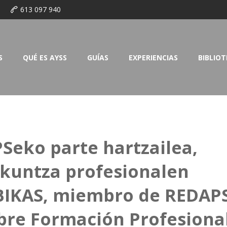
o
613 097 940
S
QUÉ ES AYSS
GUÍAS
EXPERIENCIAS
BIBLIO
Seko parte hartzailea,
kuntza profesionalen
RBIKAS, miembro de REDAPS
obre Formación Profesiona