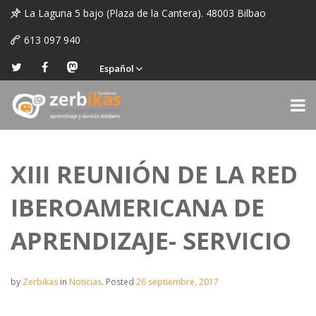
La Laguna 5 bajo (Plaza de la Cantera). 48003 Bilbao
613 097 940
Español
XIII REUNIÓN DE LA RED
IBEROAMERICANA DE
APRENDIZAJE- SERVICIO
by
Zerbikas
in
Noticias
.
Posted
26 septiembre, 2017