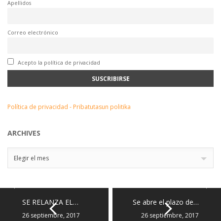
Apellidos
Correo electrónico
Acepto la política de privacidad
Política de privacidad - Pribatutasun politika
ARCHIVES
Archives
Elegir el mes
SE RELANZA EL…
Se abre el plazo de…
26 septiembre, 2017
26 septiembre, 2017